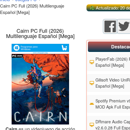
Cairn PC Full (2026) Multilenguaje
Actualizado: 20 d
Español [Mega]
Cairn PC Full (2026)
Multilenguaje Español [Mega]
Destaca
PlayerFab (2026) F
Español [Mega]
Gilisoft Video UniR
Español [Mega]
Spotify Premium v
MOD Apk Full Esp
DRmare Audio Cap
v2.6.0.28 Full Esp
Cairn
es un videojuego de acción