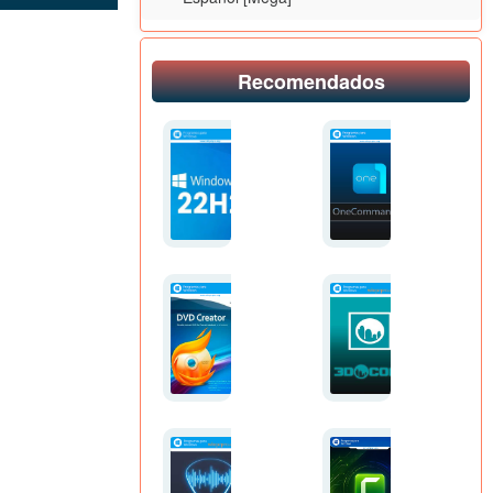
(2025)
(x64)
x64
Full
Español
Español
[Mega]
[Mega]
Recomendados