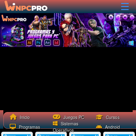
Cursos
Inicio
Juegos PC
Sistemas
Programas
Android
Operativos