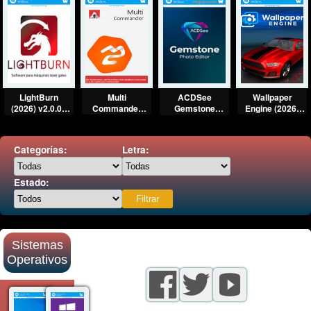
Multi
Wallpaper
LightBurn
ACDSee
Commander
Engine (2026)
(2026) v2.0.02
Gemstone
(2026)
v2.7.3 Full
Full
Photo Editor
v15.7.0.3132
Español [Mega]
Multilenguaje
2026 Full
Full Español
[Mega]
Multilenguaje
Categorías:
Letra:
[Mega]
[Mega]
Estado:
Sistemas
Operativos