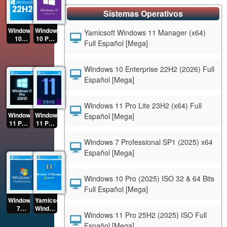
Sistemas Operativos
Windows
Windows
Yamicsoft Windows 11 Manager (x64)
10
10 Pro
Full Español [Mega]
Enterprise
(2025)
22H2
ISO 32
(2026)
& 64
Windows 10 Enterprise 22H2 (2026) Full
Full
Bits
Español [Mega]
Español
Full
[Mega]
Español
[Mega]
Windows 11 Pro Lite 23H2 (x64) Full
Windows
Windows
Español [Mega]
11 Pro
11 Pro
25H2
Lite
(2025)
23H2
Windows 7 Professional SP1 (2025) x64
ISO
(x64)
Español [Mega]
Full
Full
Español
Español
[Mega]
[Mega]
Windows 10 Pro (2025) ISO 32 & 64 Bits
Full Español [Mega]
Windows
Yamicsoft
7
Windows
Windows 11 Pro 25H2 (2025) ISO Full
Professional
11
SP1
Manager
Español [Mega]