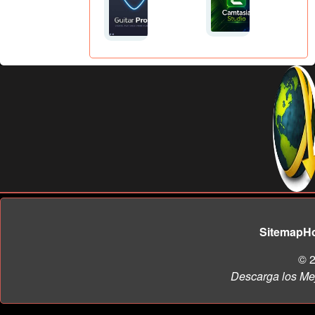
Sitemap
H
© 2
Descarga los Me