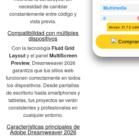
necesidad de cambiar
Multimedia
constantemente entre código y
0
vista previa.
Version: 21.7.0 (x64)
Compatibilidad con múltiples
dispositivos
Comprar
Con la tecnología
Fluid Grid
Layout
y el panel
MultiScreen
Preview
, Dreamweaver 2026
garantiza que tus sitios web
funcionen correctamente en todos
los dispositivos. Desde pantallas
de escritorio hasta smartphones y
tabletas, tus proyectos se verán
consistentes y profesionales en
cualquier entorno.
Características principales de
Adobe Dreamweaver 2026