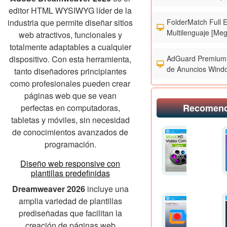
editor HTML WYSIWYG líder de la
FolderMatch Full 
industria que permite diseñar sitios
Multilenguaje [Meg
web atractivos, funcionales y
totalmente adaptables a cualquier
AdGuard Premium 
dispositivo. Con esta herramienta,
de Anuncios Wind
tanto diseñadores principiantes
como profesionales pueden crear
páginas web que se vean
Recomen
perfectas en computadoras,
tabletas y móviles, sin necesidad
de conocimientos avanzados de
programación.
Diseño web responsive con
plantillas predefinidas
Dreamweaver 2026
incluye una
amplia variedad de plantillas
prediseñadas que facilitan la
creación de páginas web