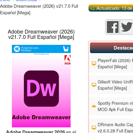
Adobe Dreamweaver (2026) v21.7.0 Full
Actualizado: 13 de
Español [Mega]
Adobe Dreamweaver (2026)
v21.7.0 Full Español [Mega]
Destaca
PlayerFab (2026) F
Español [Mega]
Gilisoft Video UniR
Español [Mega]
Spotify Premium v
MOD Apk Full Esp
DRmare Audio Cap
v2.6.0.28 Full Esp
Adobe Dreamweaver 2026
es el