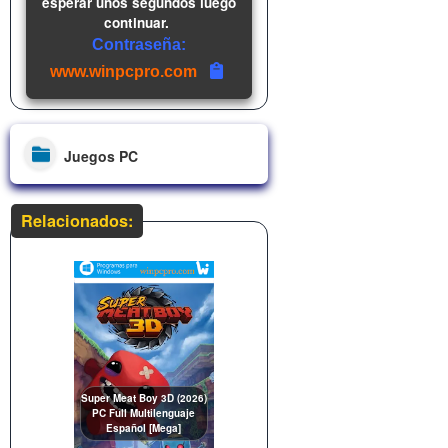
esperar unos segundos luego
continuar.
Contraseña:
www.winpcpro.com
Juegos PC
Relacionados:
Super Meat Boy 3D (2026)
PC Full Multilenguaje
Español [Mega]