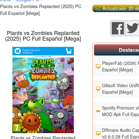
Plants vs Zombies Replanted (2025) PC
Actualizado: 20 d
Full Español [Mega]
Plants vs Zombies Replanted
(2025) PC Full Español [Mega]
Destaca
PlayerFab (2026) F
Español [Mega]
Gilisoft Video UniR
Español [Mega]
Spotify Premium v
MOD Apk Full Esp
DRmare Audio Cap
v2.6.0.28 Full Esp
Plants vs Zombies Replanted