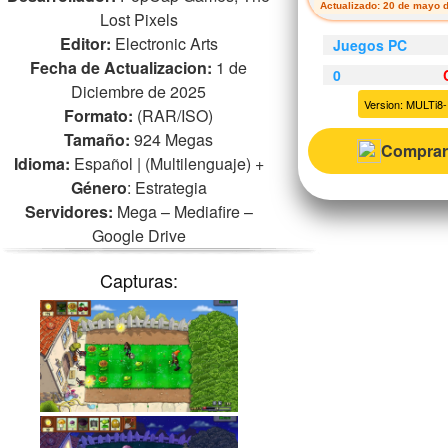
Actualizado: 20 de mayo 
Lost Pixels
Editor:
Electronic Arts
Juegos PC
Fecha de Actualizacion:
1 de
0
Diciembre de 2025
Version: MULTi8
Formato:
(RAR/ISO)
Tamaño:
924 Megas
Comprar
Idioma:
Español | (Multilenguaje)
+
Género
: Estrategia
Servidores:
Mega – Mediafire –
Google Drive
Capturas: