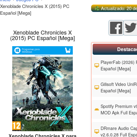
Xenoblade Chronicles X (2015) PC
Actualizado: 20 d
Español [Mega]
Xenoblade Chronicles X
(2015) PC Español [Mega]
Destaca
PlayerFab (2026) F
Español [Mega]
Gilisoft Video UniR
Español [Mega]
Spotify Premium v
MOD Apk Full Esp
DRmare Audio Cap
v2.6.0.28 Full Esp
Xenoblade Chronicles X para