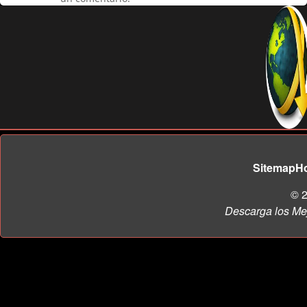
Sitemap
H
© 2
Descarga los Me