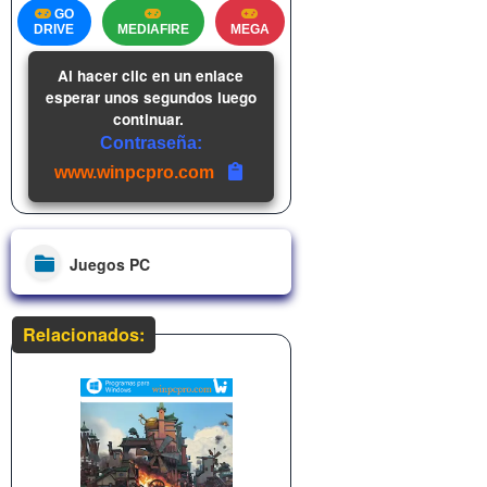
GO
DRIVE
MEDIAFIRE
MEGA
Al hacer clic en un enlace
esperar unos segundos luego
continuar.
Contraseña:
www.winpcpro.com
Juegos PC
Relacionados: