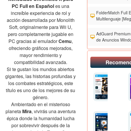
PC Full en Español
es una
FolderMatch Full 
increíble experiencia de rol y
Multilenguaje [Meg
acción desarrollada por Monolith
Soft, originalmente para Wii U,
AdGuard Premium 
pero completamente jugable en
de Anuncios Wind
PC gracias al emulador
Cemu
,
ofreciendo gráficos mejorados,
mayor rendimiento y
Recomen
compatibilidad avanzada.
Si te gustan los mundos abiertos
gigantes, las historias profundas y
los combates estratégicos, este
título es uno de los mejores de su
género.
Ambientado en el misterioso
planeta
Mira
, vivirás una aventura
épica donde la humanidad lucha
por sobrevivir después de la