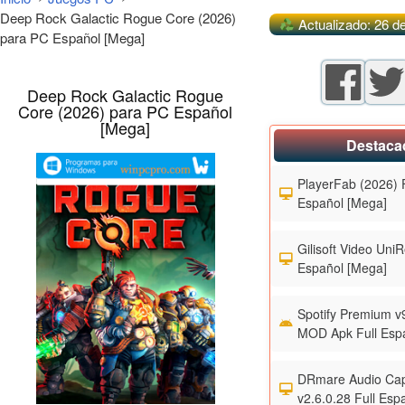
Deep Rock Galactic Rogue Core (2026)
Actualizado: 26 d
para PC Español [Mega]
Deep Rock Galactic Rogue
Core (2026) para PC Español
[Mega]
Destaca
PlayerFab (2026) F
Español [Mega]
Gilisoft Video UniR
Español [Mega]
Spotify Premium v
MOD Apk Full Esp
DRmare Audio Cap
v2.6.0.28 Full Esp