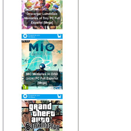
Descargar LumenTale
Memories of Trey PC Full
Español [Mega]
MIO Memories in Orbit
(2026) PC Full Español
[Mega]