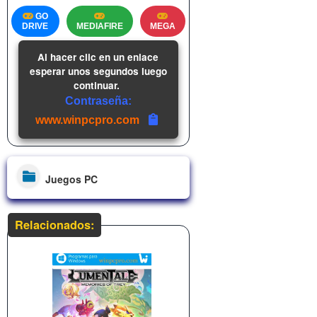
GO
DRIVE
MEDIAFIRE
MEGA
Al hacer clic en un enlace
esperar unos segundos luego
continuar.
Contraseña:
www.winpcpro.com
Juegos PC
Relacionados: