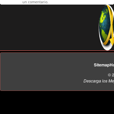
un comentario.
Sitemap
H
© 2
Descarga los Me