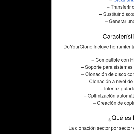
– Transferir 
– Sustituir disc
– Generar una
Característ
DoYourClone
incluye herramienta
– Compatible con H
– Soporte para sistemas
– Clonación de disco com
– Clonación a nivel de 
– Interfaz guiad
– Optimización automát
– Creación de copia
¿Qué es l
La clonación sector por secto