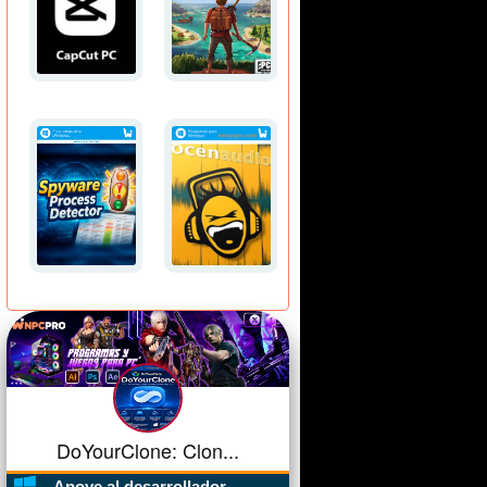
DoYourClone: Clon...
Apoye al desarrollador