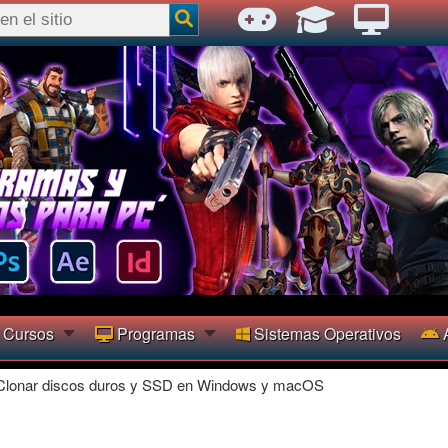
Cursos
Programas
Sistemas Operativos
A
Clonar discos duros y SSD en Windows y macOS