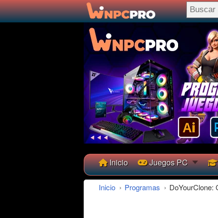
Inicio
Juegos PC
Inicio
›
Programas
›
DoYourClone: 