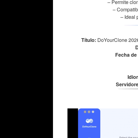
– Permite clo
– Compatib
– Ideal
Título:
DoYourClone 2026
D
Fecha de 
Idio
Servidore