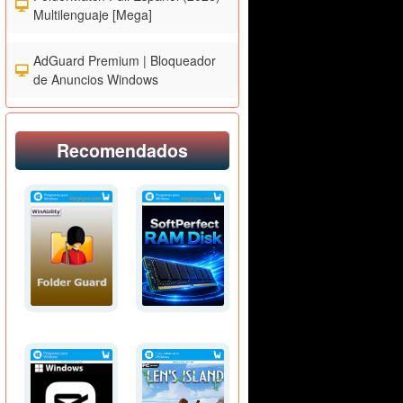
Multilenguaje [Mega]
AdGuard Premium | Bloqueador
de Anuncios Windows
Recomendados