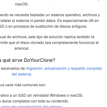
macOS.
cuando se necesita trasladar un sistema operativo, archivos y
instalar el sistema ni perder datos. Es especialmente útil en
 o en procesos de sustitución de discos antiguos.
al de archivos, este tipo de solución replica también la
ermite que el disco clonado sea completamente funcional al
arrancar.
a qué sirve DoYourClone?
a escenarios de
migración, actualización y respaldo completo
del sistema
.
us usos más comunes son:
erativo a un SSD sin reinstalar Windows o macOS.
s duros completos con todo su contenido.
 copia de seguridad total del sistema
.