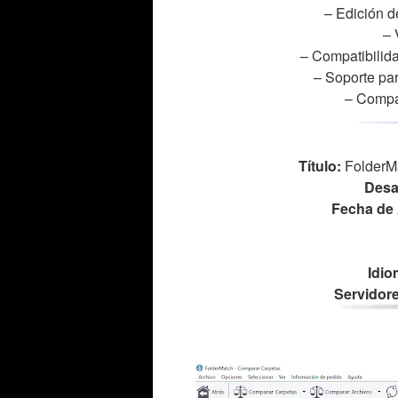
– Edición d
– 
– Compatibili
– Soporte pa
– Compa
Título:
FolderMa
Desa
Fecha de 
Idio
Servidore