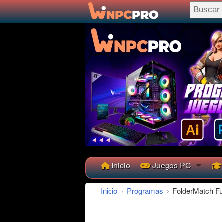
Inicio
Juegos PC
Inicio
›
Programas
›
FolderMatch Fu