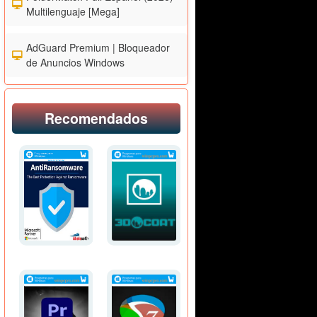
Multilenguaje [Mega]
AdGuard Premium | Bloqueador
de Anuncios Windows
Recomendados