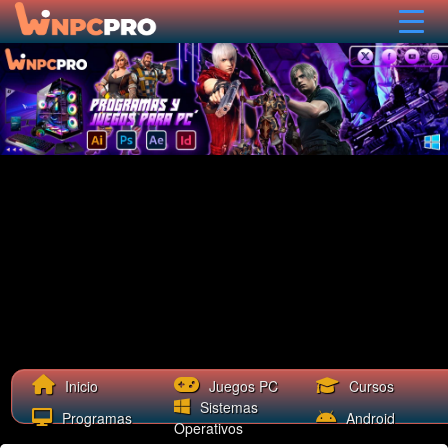
Cursos
Inicio
Juegos PC
Sistemas
Programas
Android
Operativos