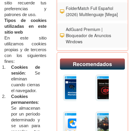
sitio
recuerde
tus
FolderMatch Full Español
preferencias
y
(2026) Multilenguaje [Mega]
patrones
de
uso.
Tipos
de
cookies
utilizadas
en
este
AdGuard Premium |
sitio
web
Bloqueador de Anuncios
En
este
sitio
Windows
utilizamos
cookies
propias
y
de
terceros
con
los
siguientes
fines:
Recomendados
Cookies
de
sesión
:
Se
eliminan
cuando
cierras
el
navegador.
Cookies
permanentes
:
Se
almacenan
por
un
período
determinado
y
se
usan
para