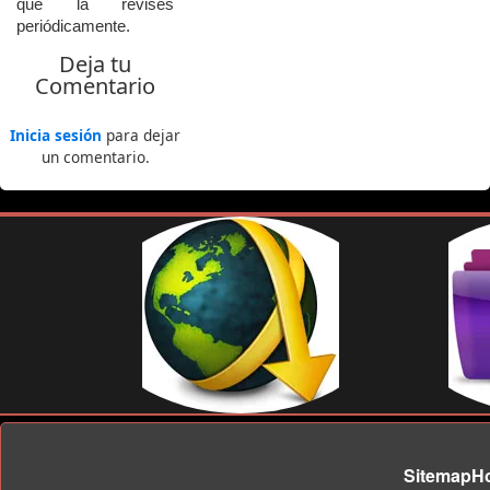
que
la
revises
periódicamente.
Deja tu
Comentario
Inicia sesión
para dejar
un comentario.
Sitemap
H