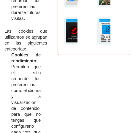
recordar
tus
preferencias
durante
futuras
visitas.
Las
cookies
que
utilizamos
se
agrupan
en
las
siguientes
categorías:
Cookies
de
rendimiento
:
Permiten
que
el
sitio
recuerde
tus
preferencias,
como
el
idioma
y
la
visualización
de
contenido,
para
que
no
tengas
que
configurarlo
cada
vez
que