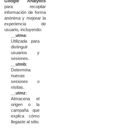
Google
Analytics
para
recopilar
información
de
forma
anónima
y
mejorar
la
experiencia
de
usuario,
incluyendo:
__utma
:
Utilizada
para
distinguir
usuarios
y
sesiones.
__utmb
:
Determina
nuevas
sesiones
o
visitas.
__utmz
:
Almacena
el
origen
o
la
campaña
que
explica
cómo
llegaste
al
sitio.