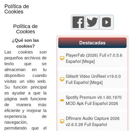
Política de
Cookies
Política
de
Cookies
¿
Qué
son
las
Destacadas
cookies?
Las
cookies
son
PlayerFab (2026) Full v7.0.5.6
pequeños
archivos
de
Español [Mega]
texto
que
se
almacenan
en
tu
dispositivo
cuando
Gilisoft Video UniReel v19.0.0
visitas
un
sitio
web.
Full Español [Mega]
Su
función
principal
es
ayudar
a
que
la
Spotify Premium v9.1.60.1970
página
web
funcione
MOD Apk Full Español 2026
de
manera
más
eficiente
y
mejorar
la
experiencia
de
DRmare Audio Capture 2026
navegación,
v2.6.0.28 Full Español
permitiendo
que
el