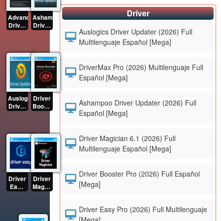
Driver
Advanced
Ashampoo
Driver
Driver
Auslogics Driver Updater (2026) Full
Updater
Updater
(2026)
(2026)
Multilenguaje Español [Mega]
Full
Full
Multilenguaje
Español
[Mega]
[Mega]
DriverMax Pro (2026) Multilenguaje Full
Español [Mega]
Auslogics
Driver
Ashampoo Driver Updater (2026) Full
Driver
Booster
Español [Mega]
Updater
Pro
(2026)
(2026)
Full
Full
Driver Magician 6.1 (2026) Full
Multilenguaje
Español
Español
[Mega]
Multilenguaje Español [Mega]
[Mega]
Driver Booster Pro (2026) Full Español
Driver
Driver
[Mega]
Easy
Magician
Pro
6.1
(2026)
(2026)
Driver Easy Pro (2026) Full Multilenguaje
Full
Full
Multilenguaje
Multilenguaje
[Mega]