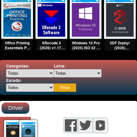
XRecode 3
Office Printing
Windows 10 Pro
3DF Zephyr
(2026) v1.176
Essentials PC
(2025) ISO 32 &
(2026)
Full
Español |
64 Bits Full
Multilenguaje
Multilenguaje
Diseño
Español [Mega]
Full Español
[Mega]
impresión en
[Mega]
Categorías:
Letra:
Office
Estado:
Driver