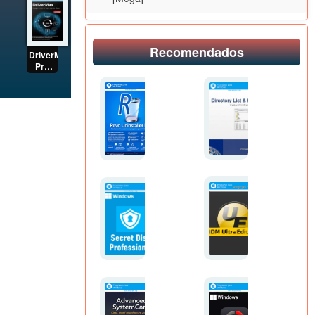
[Mega]
Español
[Mega]
Recomendados
DriverMax
Pro
(2026)
Multilenguaje
Full
Español
[Mega]