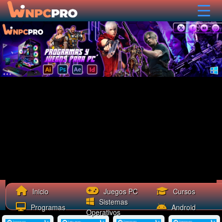
Cursos
Inicio
Juegos PC
Sistemas
Programas
Android
Operativos