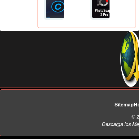
Sitemap
H
© 2
Descarga los Me