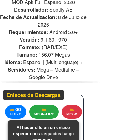
MOD Apk Full Español 2026
Desarrollador:
Spotify AB
Fecha de Actualizacion:
8 de Julio de
2026
Requerimientos:
Android 5.0+
Versión
:
9.1.60.1970
Formato:
(RAR/EXE)
Tamaño:
156.07 Megas
Idioma:
Español | (Multilenguaje)
+
Servidores:
Mega – Mediafire –
Google Drive
Enlaces de Descargas
GO
DRIVE
MEDIAFIRE
MEGA
Al hacer clic en un enlace
esperar unos segundos luego
continuar.