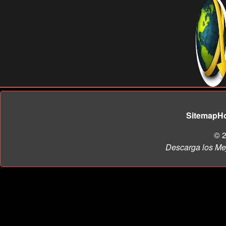
Sitemap
H
© 2
Descarga los Me