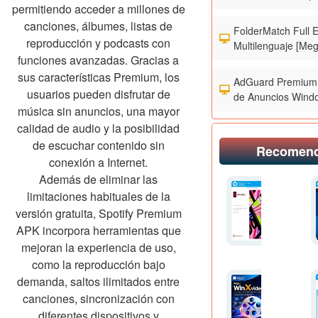
permitiendo acceder a millones de
canciones, álbumes, listas de
FolderMatch Full 
reproducción y podcasts con
Multilenguaje [Meg
funciones avanzadas. Gracias a
sus características Premium, los
AdGuard Premium 
usuarios pueden disfrutar de
de Anuncios Wind
música sin anuncios, una mayor
calidad de audio y la posibilidad
de escuchar contenido sin
Recomen
conexión a Internet.
Además de eliminar las
limitaciones habituales de la
versión gratuita, Spotify Premium
APK incorpora herramientas que
mejoran la experiencia de uso,
como la reproducción bajo
demanda, saltos ilimitados entre
canciones, sincronización con
diferentes dispositivos y