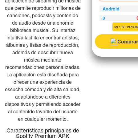
aplicación de streaming de música
que permite reproducir millones de
Android
canciones, podcasts y contenido
0
de audio desde una enorme
v9.1.60.1970 
biblioteca musical. Su interfaz
intuitiva facilita encontrar artistas,
Comprar
álbumes y listas de reproducción,
además de descubrir nueva
música mediante
recomendaciones personalizadas.
La aplicación está diseñada para
ofrecer una experiencia de
escucha cómoda y de alta calidad,
adaptándose a diferentes
dispositivos y permitiendo acceder
al contenido favorito del usuario
en cualquier momento.
Características principales de
Spotify Premium APK