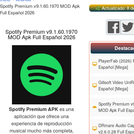
Spotify Premium v9.1.60.1970 MOD Apk
Actualizado: 8 de
Full Español 2026
Spotify Premium v9.1.60.1970
MOD Apk Full Español 2026
Destaca
PlayerFab (2026) F
Español [Mega]
Gilisoft Video UniR
Español [Mega]
Spotify Premium v
Spotify Premium APK
es una
MOD Apk Full Esp
aplicación que ofrece una
experiencia de reproducción
DRmare Audio Cap
musical mucho más completa,
v2.6.0.28 Full Esp