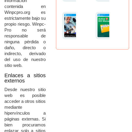
información
contenida
en
Winpcpro.
org
es
estrictamente
bajo
su
propio
riesgo.
Winpc-
Pro
no
será
responsable
de
ninguna
pérdida
o
daño,
directo
o
indirecto,
derivado
del
uso
de
nuestro
sitio
web.
Enlaces
a
sitios
externos
Desde
nuestro
sitio
web
es
posible
acceder
a
otros
sitios
mediante
hipervínculos
a
páginas
externas.
Si
bien
procuramos
enlazar
solo
a
sitios