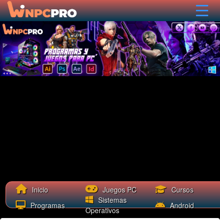
Cursos
Inicio
Juegos PC
Sistemas
Programas
Android
Operativos