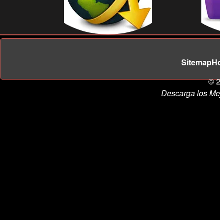
Sitemap
H
© 2
Descarga los Me