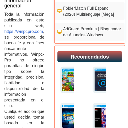
Información
general
FolderMatch Full Español
(2026) Multilenguaje [Mega]
Toda
la
información
publicada
en
este
sitio
web,
AdGuard Premium | Bloqueador
https://
winpcpro.com
,
de Anuncios Windows
se
proporciona
de
buena
fe
y
con
fines
únicamente
informativos.
Winpc-
Recomendados
Pro
no
ofrece
garantías
de
ningún
tipo
sobre
la
integridad,
precisión,
fiabilidad
o
disponibilidad
de
la
información
presentada
en
el
sitio.
Cualquier
acción
que
usted
decida
tomar
basada
en
la