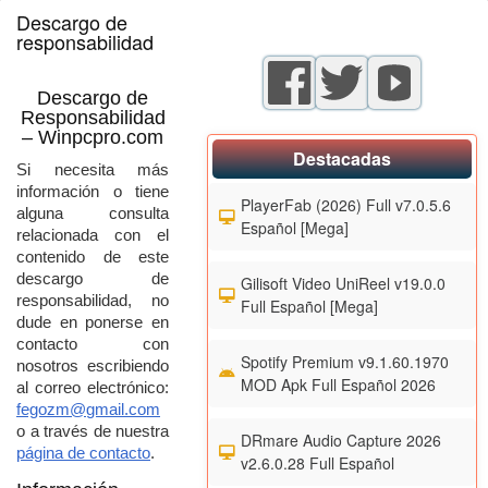
Descargo de
responsabilidad
Descargo
de
Responsabilidad
–
Winpcpro.com
Destacadas
Si
necesita
más
información
o
tiene
PlayerFab (2026) Full v7.0.5.6
alguna
consulta
Español [Mega]
relacionada
con
el
contenido
de
este
descargo
de
Gilisoft Video UniReel v19.0.0
responsabilidad,
no
Full Español [Mega]
dude
en
ponerse
en
contacto
con
Spotify Premium v9.1.60.1970
nosotros
escribiendo
MOD Apk Full Español 2026
al
correo
electrónico:
fegozm@
gmail.
com
o
a
través
de
nuestra
DRmare Audio Capture 2026
página
de
contacto
.
v2.6.0.28 Full Español