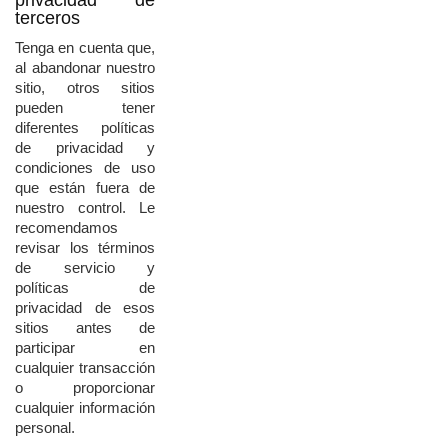
privacidad
de
terceros
Tenga
en
cuenta
que,
al
abandonar
nuestro
sitio,
otros
sitios
pueden
tener
diferentes
políticas
de
privacidad
y
condiciones
de
uso
que
están
fuera
de
nuestro
control.
Le
recomendamos
revisar
los
términos
de
servicio
y
políticas
de
privacidad
de
esos
sitios
antes
de
participar
en
cualquier
transacción
o
proporcionar
cualquier
información
personal.