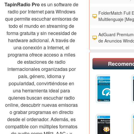
TapinRadio Pro
es un software de
radio por Internet para Windows
FolderMatch Full 
que permite escuchar emisoras de
Multilenguaje [Meg
todo el mundo en streaming de
forma gratuita y sin necesidad de
AdGuard Premium 
hardware adicional. A través de
de Anuncios Wind
una conexión a Internet, el
programa ofrece acceso a miles
de estaciones de radio
Recomen
internacionales organizadas por
país, género, idioma y
popularidad, convirtiéndose en
una herramienta ideal para
quienes buscan escuchar radio
online, descubrir nuevas emisoras
o grabar programas en directo
desde el ordenador. Además, es
compatible con múltiples formatos
de audio como MP3, AAC+ y