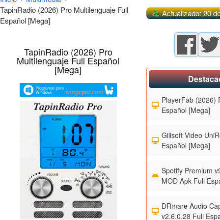
TapinRadio (2026) Pro Multilenguaje Full
Actualizado: 20 d
Español [Mega]
TapinRadio (2026) Pro
Multilenguaje Full Español
[Mega]
Destaca
PlayerFab (2026) F
Español [Mega]
Gilisoft Video UniR
Español [Mega]
Spotify Premium v
MOD Apk Full Esp
DRmare Audio Cap
v2.6.0.28 Full Esp