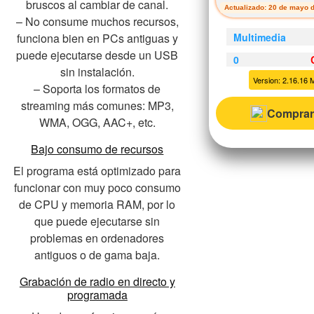
bruscos al cambiar de canal.
Actualizado: 20 de mayo 
– No consume muchos recursos,
Multimedia
funciona bien en PCs antiguas y
puede ejecutarse desde un USB
0
sin instalación.
Version: 2.16.16 M
– Soporta los formatos de
streaming más comunes: MP3,
Comprar
WMA, OGG, AAC+, etc.
Bajo consumo de recursos
El programa está optimizado para
funcionar con muy poco consumo
de CPU y memoria RAM, por lo
que puede ejecutarse sin
problemas en ordenadores
antiguos o de gama baja.
Grabación de radio en directo y
programada