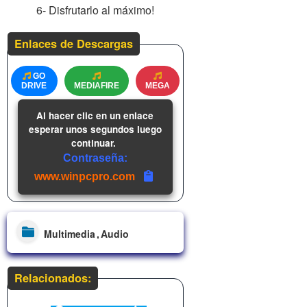
6- Disfrutarlo al máximo!
Enlaces de Descargas
GO
DRIVE
MEDIAFIRE
MEGA
Al hacer clic en un enlace
esperar unos segundos luego
continuar.
Contraseña:
www.winpcpro.com
Multimedia
Audio
Relacionados: