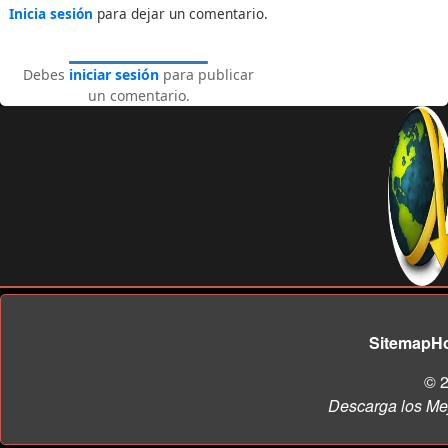
Inicia sesión
para dejar un comentario.
Debes
iniciar sesión
para publicar
un comentario.
Sitemap
H
© 2
Descarga los Me