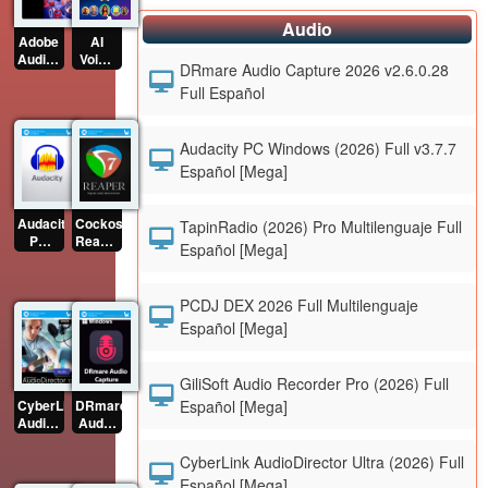
Audio
Adobe
AI
Audition
Voice
DRmare Audio Capture 2026 v2.6.0.28
(2026)
Changer
Full Español
x64
(2026)
Full
v5.5.2
Multilenguaje
Full
[Mega]
Multilenguaje
Audacity PC Windows (2026) Full v3.7.7
[Mega]
Español [Mega]
Audacity
Cockos
TapinRadio (2026) Pro Multilenguaje Full
PC
Reaper
Español [Mega]
Windows
(2026)
(2026)
Full
Full
Multilenguaje
PCDJ DEX 2026 Full Multilenguaje
v3.7.7
Español
Español [Mega]
Español
[Mega]
[Mega]
GiliSoft Audio Recorder Pro (2026) Full
Español [Mega]
CyberLink
DRmare
AudioDirector
Audio
Ultra
Capture
(2026)
2026
CyberLink AudioDirector Ultra (2026) Full
Full
v2.6.0.28
Español [Mega]