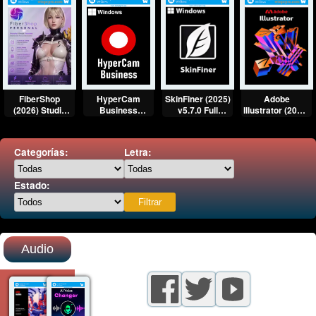
HyperCam
FiberShop
SkinFiner (2025)
Adobe
Business
(2026) Studio
v5.7.0 Full
Illustrator (2026)
Edition (2026)
Perpetual Full
Español [Mega]
Full
Full
[Mega]
Multilenguaje
Multilenguaje
Español [Mega]
Categorías:
Letra:
[Mega]
Estado:
Audio