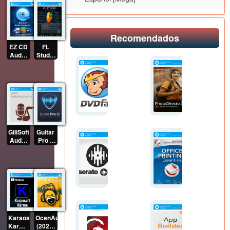
Español
Full
[Mega]
Español
Recomendados
EZ CD
FL
Audio
Studio
Converter
25 Full
(2026)
(2026)
v12.4.0.1
Multilenguaje
Full
Español
Español
[Mega]
[Mega]
GiliSoft
Guitar
Audio
Pro 8
Recorder
(2026)
Pro
Full
(2026)
Multilenguaje
Full
Español
Español
[Mega]
[Mega]
Karaosoft
OcenAudio
Karma
(2026)