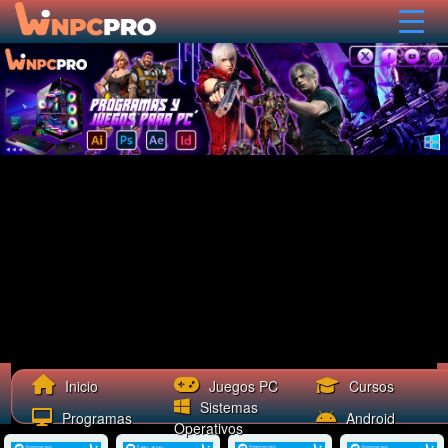
Cursos
Inicio
Juegos PC
Sistemas
Programas
Android
Operativos