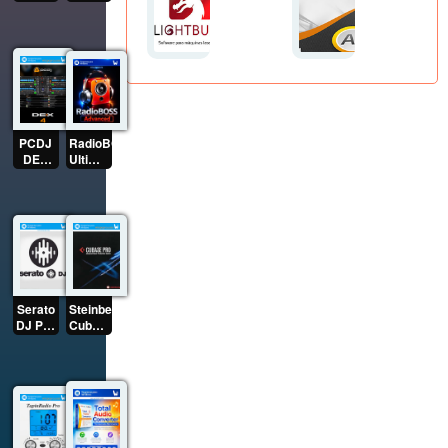
(2026)
Full
Full
Multilenguaje
Multilenguaje
Español
Español
[Mega]
[Mega]
PCDJ
RadioBOSS
DEX
Ultimate
2026
(2026)
Full
Full
Multilenguaje
Multilenguaje
Español
[Mega]
[Mega]
Serato
Steinberg
DJ Pro
Cubase
(2026)
Pro
Full
(2026)
Multilenguaje
Full
Español
Multilenguaje
[Mega]
Español
[Mega]