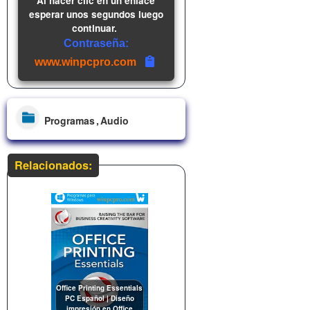
Al hacer clic en un enlace
esperar unos segundos luego
continuar.
Contraseña:
www.winpcpro.com
Programas
Audio
Relacionados:
Office Printing Essentials
PC Español | Diseño
impresión en Office