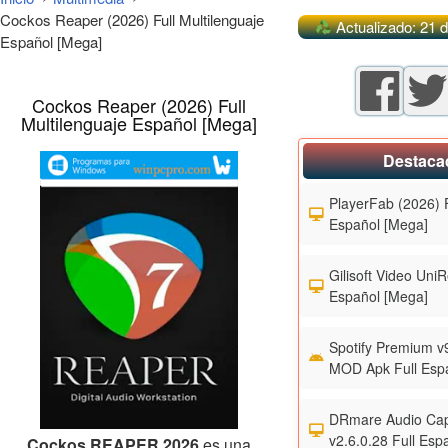
Cockos Reaper (2026) Full Multilenguaje
Actualizado: 21 d
Español [Mega]
Cockos Reaper (2026) Full
Multilenguaje Español [Mega]
Destaca
PlayerFab (2026) F
Español [Mega]
Gilisoft Video UniR
Español [Mega]
Spotify Premium v
MOD Apk Full Esp
DRmare Audio Cap
v2.6.0.28 Full Esp
Cockos REAPER 2026
es una