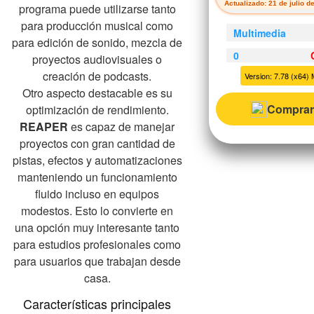
Actualizado: 21 de julio d
programa puede utilizarse tanto
para producción musical como
Multimedia
para edición de sonido, mezcla de
0
proyectos audiovisuales o
creación de podcasts.
Version: 7.78 (x64) 
Otro aspecto destacable es su
Comprar
optimización de rendimiento.
REAPER
es capaz de manejar
proyectos con gran cantidad de
pistas, efectos y automatizaciones
manteniendo un funcionamiento
fluido incluso en equipos
modestos. Esto lo convierte en
una opción muy interesante tanto
para estudios profesionales como
para usuarios que trabajan desde
casa.
Características principales