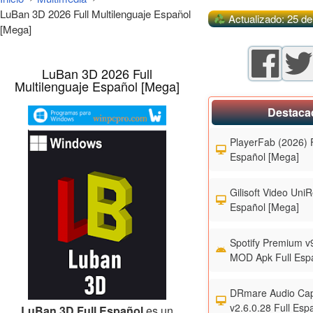
LuBan 3D 2026 Full Multilenguaje Español
Actualizado: 25 d
[Mega]
LuBan 3D 2026 Full
Multilenguaje Español [Mega]
Destaca
PlayerFab (2026) F
Español [Mega]
Gilisoft Video UniR
Español [Mega]
Spotify Premium v
MOD Apk Full Esp
DRmare Audio Cap
v2.6.0.28 Full Esp
LuBan 3D Full Español
es un