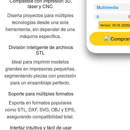
Compatible con impresión 3D,
láser y CNC
Multimedia
Diseña proyectos para múltiples
0
tecnologías desde una sola
Version: 05.03 (2026)
herramienta, sin depender de una
máquina específica.
Comprar
División inteligente de archivos
STL
Ideal para imprimir modelos
grandes en impresoras pequeñas,
segmentando piezas con precisión
para un ensamblaje perfecto.
Soporte para múltiples formatos
Exporta en formatos populares
como STL, DXF, SVG, OBJ y EPS,
asegurando compatibilidad total.
Interfaz intuitiva y fácil de usar