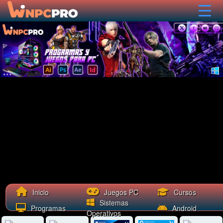
Cursos
Inicio
Juegos PC
Sistemas
Programas
Android
Operativos