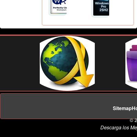
Sitemap
H
© 2
Descarga los Me