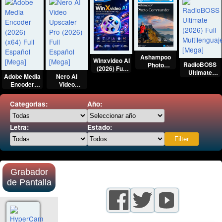
Ashampoo
Winxvideo AI
RadioBOSS
Photo
(2026) Full
Ultimate
Commander
Multilenguaje
Adobe Media
Nero AI
(2026) Full
(2026) Full
[Mega]
Encoder
Video
Multilenguaje
Español
(2026) (x64)
Upscaler Pro
[Mega]
[Mega]
Full Español
(2026) Full
Categorias:
Año:
[Mega]
Español
[Mega]
Letra:
Estado:
Grabador
de Pantalla