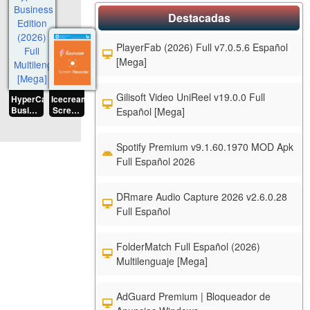
Destacadas
PlayerFab (2026) Full v7.0.5.6 Español
[Mega]
Gilisoft Video UniReel v19.0.0 Full
HyperCam
Icecream
Business
Screen
Español [Mega]
Edition
Recorder
(2026)
Pro
Full
(2026)
Spotify Premium v9.1.60.1970 MOD Apk
Multilenguaje
Full
Full Español 2026
[Mega]
Español
[Mega]
DRmare Audio Capture 2026 v2.6.0.28
Full Español
FolderMatch Full Español (2026)
Multilenguaje [Mega]
AdGuard Premium | Bloqueador de