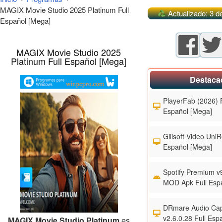
MAGIX Movie Studio 2025 Platinum Full
Actualizado: 3 de
Español [Mega]
MAGIX Movie Studio 2025
Platinum Full Español [Mega]
Destaca
PlayerFab (2026) F
Español [Mega]
Gilisoft Video UniR
Español [Mega]
Spotify Premium v
MOD Apk Full Esp
DRmare Audio Cap
v2.6.0.28 Full Esp
MAGIX Movie Studio Platinum
es