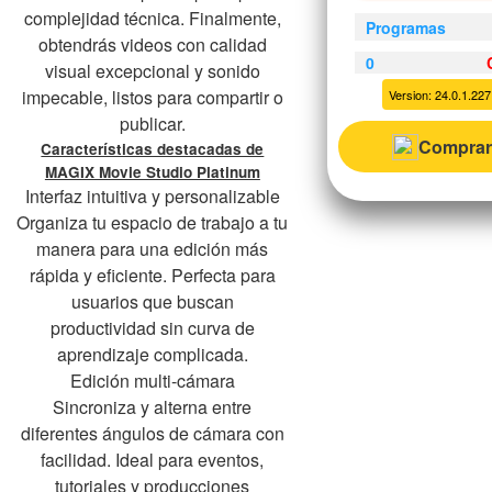
complejidad técnica. Finalmente,
Programas
obtendrás videos con calidad
0
visual excepcional y sonido
impecable, listos para compartir o
Version: 24.0.1.227 
publicar.
Comprar
Características destacadas de
MAGIX Movie Studio Platinum
Interfaz intuitiva y personalizable
Organiza tu espacio de trabajo a tu
manera para una edición más
rápida y eficiente. Perfecta para
usuarios que buscan
productividad sin curva de
aprendizaje complicada.
Edición multi-cámara
Sincroniza y alterna entre
diferentes ángulos de cámara con
facilidad. Ideal para eventos,
tutoriales y producciones