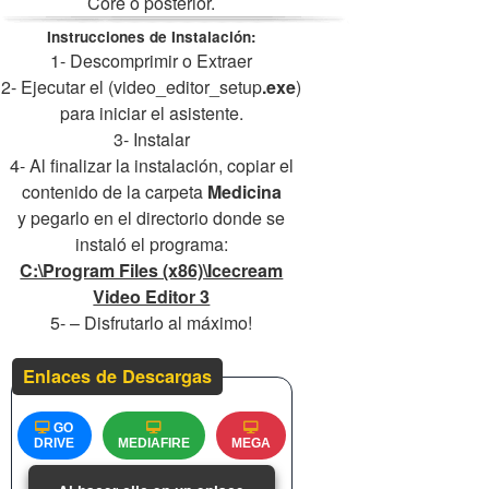
Core o posterior.
Instrucciones de Instalación:
1- Descomprimir o Extraer
2- Ejecutar el (video_editor_setup
.exe
)
para iniciar el asistente.
3- Instalar
4- Al finalizar la instalación, copiar el
contenido de la carpeta
Medicina
y pegarlo en el directorio donde se
instaló el programa:
C:\Program Files (x86)\Icecream
Video Editor 3
5- – Disfrutarlo al máximo!
Enlaces de Descargas
GO
DRIVE
MEDIAFIRE
MEGA