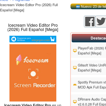
Icecream Video Editor Pro (2026) Full
Nuevo: 23 de fe
Español [Mega]
Icecream Video Editor Pro
(2026) Full Español [Mega]
Destaca
PlayerFab (2026) F
Español [Mega]
Gilisoft Video UniR
Español [Mega]
Spotify Premium v
MOD Apk Full Esp
DRmare Audio Cap
v2.6.0.28 Full Esp
Icecream Video Editor Pro
es un