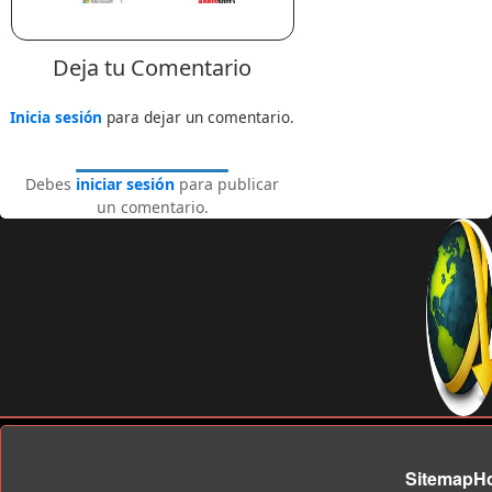
Deja tu Comentario
Inicia sesión
para dejar un comentario.
Debes
iniciar sesión
para publicar
un comentario.
Sitemap
H