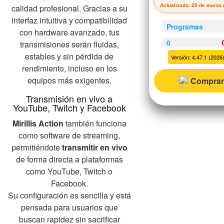
calidad profesional. Gracias a su
Actualizado: 20 de marzo 
interfaz intuitiva y compatibilidad
Programas
con hardware avanzado, tus
0
transmisiones serán fluidas,
estables y sin pérdida de
Versión: 4.47.1 (2026)
rendimiento, incluso en los
equipos más exigentes.
Comprar
Transmisión en vivo a
YouTube, Twitch y Facebook
Mirillis Action
también funciona
como software de streaming,
permitiéndote
transmitir en vivo
de forma directa a plataformas
como YouTube, Twitch o
Facebook.
Su configuración es sencilla y está
pensada para usuarios que
buscan rapidez sin sacrificar