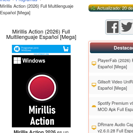
Mirillis Action (2026) Full Multilenguaje
Actualizado: 20 d
Español [Mega]
Mirillis Action (2026) Full
Multilenguaje Español [Mega]
Destaca
PlayerFab (2026) F
Español [Mega]
Gilisoft Video UniR
Español [Mega]
Spotify Premium v
MOD Apk Full Esp
DRmare Audio Cap
v2.6.0.28 Full Esp
Mirillis Action 2026
es un