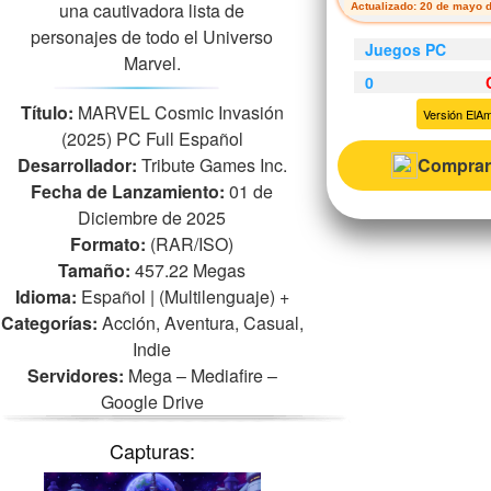
una cautivadora lista de
Actualizado: 20 de mayo 
personajes de todo el Universo
Juegos PC
Marvel.
0
Título:
MARVEL Cosmic Invasión
Versión ElA
(2025) PC Full Español
Desarrollador:
Tribute Games Inc.
Comprar
Fecha de Lanzamiento:
01 de
Diciembre de 2025
Formato:
(RAR/ISO)
Tamaño:
457.22 Megas
Idioma:
Español | (Multilenguaje)
+
Categorías:
Acción, Aventura, Casual,
Indie
Servidores:
Mega – Mediafire –
Google Drive
Capturas: