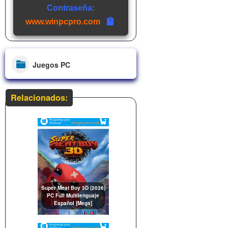
Contraseña:
www.winpcpro.com
Juegos PC
Relacionados:
Super Meat Boy 3D (2026)
PC Full Multilenguaje
Español [Mega]