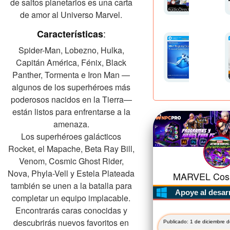
de saltos planetarios es una carta
de amor al Universo Marvel.
:
Características
Spider-Man, Lobezno, Hulka,
Capitán América, Fénix, Black
Panther, Tormenta e Iron Man —
algunos de los superhéroes más
poderosos nacidos en la Tierra—
están listos para enfrentarse a la
amenaza.
Los superhéroes galácticos
Rocket, el Mapache, Beta Ray Bill,
Venom, Cosmic Ghost Rider,
Nova, Phyla-Vell y Estela Plateada
MARVEL Cosmi
también se unen a la batalla para
Apoye al desar
completar un equipo implacable.
Encontrarás caras conocidas y
descubrirás nuevos favoritos en
Publicado: 1 de diciembre 