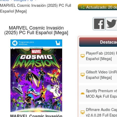
MARVEL Cosmic Invasión (2025) PC Full
Actualizado: 20 d
Español [Mega]
MARVEL Cosmic Invasión
(2025) PC Full Español [Mega]
Destaca
PlayerFab (2026) F
Español [Mega]
Gilisoft Video UniR
Español [Mega]
Spotify Premium v
MOD Apk Full Esp
DRmare Audio Cap
v2.6.0.28 Full Esp
MARVEL Cosmic Invasión