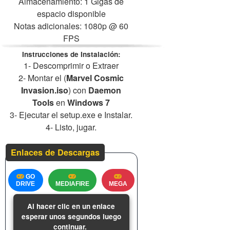
Almacenamiento: 1 Gigas de
espacio disponible
Notas adicionales: 1080p @ 60
FPS
Instrucciones de Instalación:
1- Descomprimir o Extraer
2- Montar el (
Marvel Cosmic
Invasion.iso
) con
Daemon
Tools
en
Windows 7
3- Ejecutar el setup.exe e Instalar.
4- Listo, jugar.
Enlaces de Descargas
GO
DRIVE
MEDIAFIRE
MEGA
Al hacer clic en un enlace
esperar unos segundos luego
continuar.