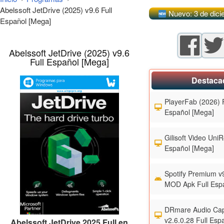
Abelssoft JetDrive (2025) v9.6 Full
Nuevo: 3 de dici
Español [Mega]
Abelssoft JetDrive (2025) v9.6
Full Español [Mega]
Destaca
PlayerFab (2026) F
Español [Mega]
Gilisoft Video UniR
Español [Mega]
Spotify Premium v
MOD Apk Full Esp
DRmare Audio Cap
v2.6.0.28 Full Esp
Abelssoft JetDrive 2025 Full en