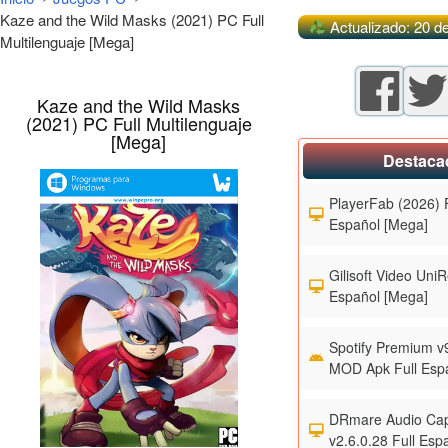
Kaze and the Wild Masks (2021) PC Full
Actualizado: 20 d
Multilenguaje [Mega]
Kaze and the Wild Masks
(2021) PC Full Multilenguaje
[Mega]
Destaca
PlayerFab (2026) F
Español [Mega]
Gilisoft Video UniR
Español [Mega]
Spotify Premium v
MOD Apk Full Esp
DRmare Audio Cap
v2.6.0.28 Full Esp