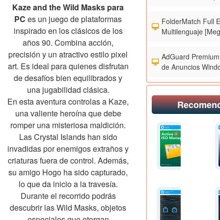
Kaze and the Wild Masks para
PC
es un juego de plataformas
FolderMatch Full 
inspirado en los clásicos de los
Multilenguaje [Meg
años 90. Combina acción,
precisión y un atractivo estilo pixel
AdGuard Premium 
art. Es ideal para quienes disfrutan
de Anuncios Wind
de desafíos bien equilibrados y
una jugabilidad clásica.
En esta aventura controlas a Kaze,
Recomen
una valiente heroína que debe
romper una misteriosa maldición.
Las Crystal Islands han sido
invadidas por enemigos extraños y
criaturas fuera de control. Además,
su amigo Hogo ha sido capturado,
lo que da inicio a la travesía.
Durante el recorrido podrás
descubrir las Wild Masks, objetos
especiales que otorgan