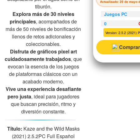
Actualizado: 20 de mayo 
tiburón.
Explora más de 30 niveles
Juegos PC
principales
, acompañados de
0
más de 50 niveles de bonificación
Version: 2.5.2 (2021) 
llenos de retos adicionales y
coleccionables.
Comprar
Disfruta de gráficos pixel art
cuidadosamente trabajados
, que
evocan la esencia de los juegos
de plataformas clásicos con un
acabado moderno.
Vive una experiencia desafiante
pero justa
, ideal para jugadores
que buscan precisión, ritmo y
diversión constante.
Título:
Kaze and the Wild Masks
(2021) 2.5.2PC Full Español