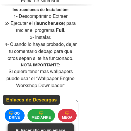
Pack” de Microsoft.
Instrucciones de Instalación:
1- Descomprimir o Extraer
2- Ejecutar el (
launcher.exe
) para
iniciar el programa
Full
.
3- Instalar.
4- Cuando lo hayas probado, dejar
tu comentario debajo para que
otros sepan si te ha funcionado.
NOTA IMPORTANTE:
Si quiere tener mas wallpapers
puede usar el “Wallpaper Engine
Workshop Downloader”
Enlaces de Descargas
GO
DRIVE
MEDIAFIRE
MEGA
Al hacer clic en un enlace