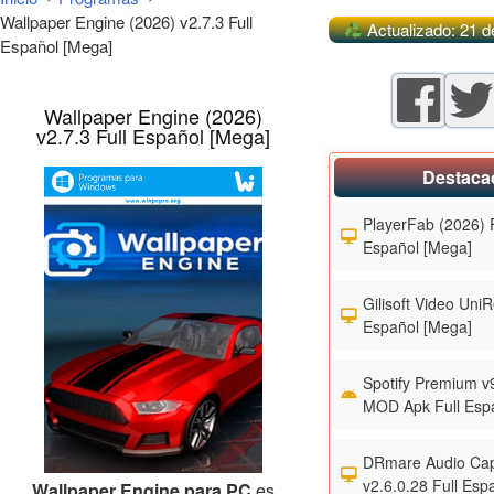
Wallpaper Engine (2026) v2.7.3 Full
Actualizado: 21 d
Español [Mega]
Wallpaper Engine (2026)
v2.7.3 Full Español [Mega]
Destaca
PlayerFab (2026) F
Español [Mega]
Gilisoft Video UniR
Español [Mega]
Spotify Premium v
MOD Apk Full Esp
DRmare Audio Cap
v2.6.0.28 Full Esp
Wallpaper Engine para PC
es