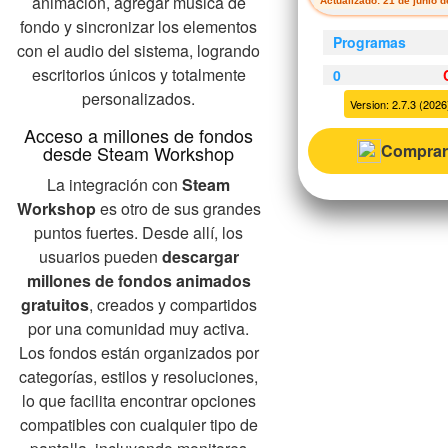
animación, agregar música de
Actualizado: 21 de junio 
fondo y sincronizar los elementos
Programas
con el audio del sistema, logrando
escritorios únicos y totalmente
0
personalizados.
Version: 2.7.3 (2026)
Acceso a millones de fondos
Comprar
desde Steam Workshop
La integración con
Steam
Workshop
es otro de sus grandes
puntos fuertes. Desde allí, los
usuarios pueden
descargar
millones de fondos animados
gratuitos
, creados y compartidos
por una comunidad muy activa.
Los fondos están organizados por
categorías, estilos y resoluciones,
lo que facilita encontrar opciones
compatibles con cualquier tipo de