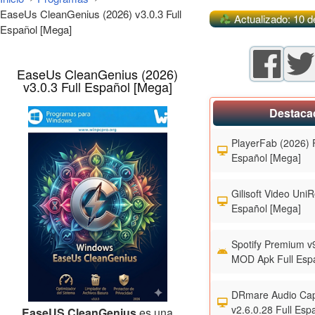
EaseUs CleanGenius (2026) v3.0.3 Full
Actualizado: 10 d
Español [Mega]
EaseUs CleanGenius (2026)
v3.0.3 Full Español [Mega]
Destaca
PlayerFab (2026) F
Español [Mega]
Gilisoft Video UniR
Español [Mega]
Spotify Premium v
MOD Apk Full Esp
DRmare Audio Cap
v2.6.0.28 Full Esp
EaseUS CleanGenius
es una