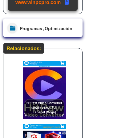
www.winpcpro.com
Programas
Optimización
Relacionados:
HitPaw Video Converter
(2026) v4.6.4 Full
Español [Mega]