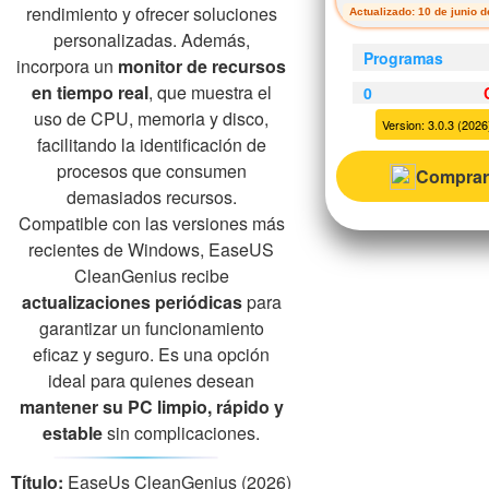
rendimiento y ofrecer soluciones
Actualizado: 10 de junio 
personalizadas. Además,
Programas
incorpora un
monitor de recursos
en tiempo real
, que muestra el
0
uso de CPU, memoria y disco,
Version: 3.0.3 (2026)
facilitando la identificación de
procesos que consumen
Comprar
demasiados recursos.
Compatible con las versiones más
recientes de Windows, EaseUS
CleanGenius recibe
actualizaciones periódicas
para
garantizar un funcionamiento
eficaz y seguro. Es una opción
ideal para quienes desean
mantener su PC limpio, rápido y
estable
sin complicaciones.
Título:
EaseUs CleanGenius (2026)