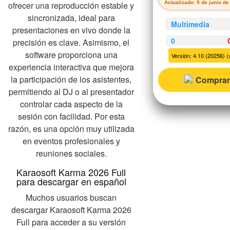
ofrecer una reproducción estable y
Actualizado: 9 de junio d
sincronizada, ideal para
Multimedia
presentaciones en vivo donde la
0
precisión es clave. Asimismo, el
software proporciona una
Versión: 4.10 (20256) (x
experiencia interactiva que mejora
la participación de los asistentes,
Comprar
permitiendo al DJ o al presentador
controlar cada aspecto de la
sesión con facilidad. Por esta
razón, es una opción muy utilizada
en eventos profesionales y
reuniones sociales.
Karaosoft Karma 2026 Full
para descargar en español
Muchos usuarios buscan
descargar Karaosoft Karma 2026
Full para acceder a su versión