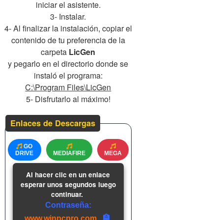
iniciar el asistente.
3- Instalar.
4- Al finalizar la instalación, copiar el
contenido de tu preferencia de la
carpeta
LicGen
y pegarlo en el directorio donde se
instaló el programa:
C:\Program Files\LicGen
5- Disfrutarlo al máximo!
Enlaces de Descargas
GO
DRIVE
MEDIAFIRE
MEGA
Al hacer clic en un enlace
esperar unos segundos luego
continuar.
Contraseña:
www.winpcpro.com