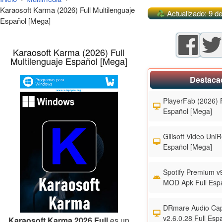
Karaosoft Karma (2026) Full Multilenguaje
Actualizado: 9 de
Español [Mega]
Karaosoft Karma (2026) Full
Multilenguaje Español [Mega]
Destaca
PlayerFab (2026) F
Español [Mega]
Gilisoft Video UniR
Español [Mega]
Spotify Premium v
MOD Apk Full Esp
DRmare Audio Cap
v2.6.0.28 Full Esp
Karaosoft Karma 2026 Full
es un