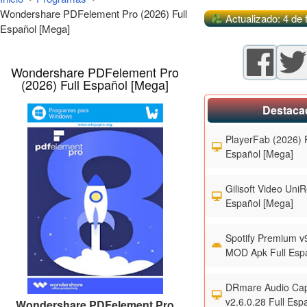
Wondershare PDFelement Pro (2026) Full
Actualizado: 4 de 
Español [Mega]
Wondershare PDFelement Pro
(2026) Full Español [Mega]
Destaca
PlayerFab (2026) F
Español [Mega]
Gilisoft Video UniR
Español [Mega]
Spotify Premium v
MOD Apk Full Esp
DRmare Audio Cap
v2.6.0.28 Full Esp
Wondershare PDFelement Pro