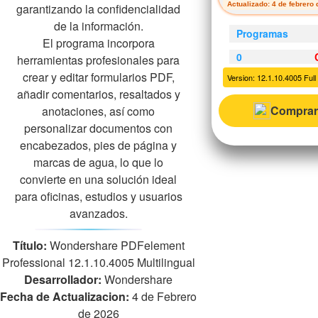
Actualizado: 4 de febrero
garantizando la confidencialidad
de la información.
Programas
El programa incorpora
0
herramientas profesionales para
crear y editar formularios PDF,
Version: 12.1.10.4005 Full 
añadir comentarios, resaltados y
Comprar
anotaciones, así como
personalizar documentos con
encabezados, pies de página y
marcas de agua, lo que lo
convierte en una solución ideal
para oficinas, estudios y usuarios
avanzados.
Título:
Wondershare PDFelement
Professional 12.1.10.4005 Multilingual
Desarrollador:
Wondershare
Fecha de Actualizacion:
4 de Febrero
de 2026