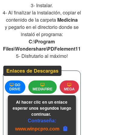
3- Instalar.
4- Al finalizar la instalación, copiar el
contenido de la carpeta
Medicina
y pegarlo en el directorio donde se
instaló el programa:
C:\Program
Files\Wondershare\PDFelement11
5- Disfrutarlo al máximo!
Enlaces de Descargas
GO
DRIVE
MEDIAFIRE
MEGA
Al hacer clic en un enlace
esperar unos segundos luego
continuar.
Contraseña:
www.winpcpro.com