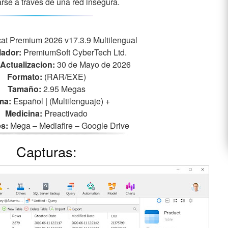
rse a través de una red insegura.
at Premium 2026 v17.3.9 Multilengual
lador:
PremiumSoft CyberTech Ltd.
Actualizacion:
30 de Mayo de 2026
Formato:
(RAR/EXE)
Tamaño:
2.95 Megas
ma:
Español | (Multilenguaje)
+
Medicina:
Preactivado
s:
Mega – Mediafire – Google Drive
Capturas: