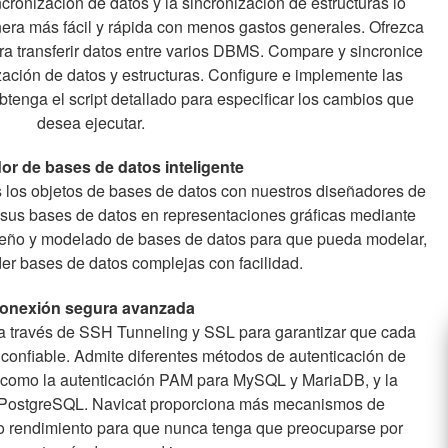
ncronización de datos y la sincronización de estructuras lo
era más fácil y rápida con menos gastos generales. Ofrezca
a transferir datos entre varios DBMS. Compare y sincronice
zación de datos y estructuras. Configure e implemente las
enga el script detallado para especificar los cambios que
desea ejecutar.
or de bases de datos inteligente
s los objetos de bases de datos con nuestros diseñadores de
 sus bases de datos en representaciones gráficas mediante
iseño y modelado de bases de datos para que pueda modelar,
er bases de datos complejas con facilidad.
onexión segura avanzada
a través de SSH Tunneling y SSL para garantizar que cada
 confiable. Admite diferentes métodos de autenticación de
, como la autenticación PAM para MySQL y MariaDB, y la
 PostgreSQL. Navicat proporciona más mecanismos de
to rendimiento para que nunca tenga que preocuparse por