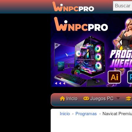
Inicio
Juegos PC
Inicio
›
Programas
›
Navicat Premiu