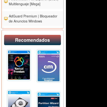
Multilenguaje [Mega]
AdGuard Premium | Bloqueador
de Anuncios Windows
Recomendados