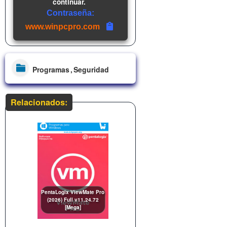
continuar.
Contraseña:
www.winpcpro.com
Programas
Seguridad
Relacionados:
PentaLogix ViewMate Pro
(2026) Full v11.24.72
[Mega]