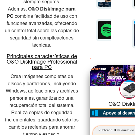
siempre seguros.
Además,
O&O DiskImage para
PC
combina facilidad de uso con
funciones avanzadas, ofreciendo
un control total sobre las copias de
seguridad sin complicaciones
técnicas.
Principales características de
O&O DiskImage Professional
para PC
Crea imágenes completas de
discos y particiones, incluyendo
Windows, aplicaciones y archivos
personales, garantizando una
O&O DiskI
recuperación total del sistema.
Realiza copias de seguridad
Apoye al desar
incrementales, guardando solo los
cambios recientes para ahorrar
Publicado: 3 de enero de
tiempo y espacio.