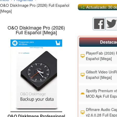
O&O DiskImage Pro (2026) Full Español
Actualizado: 30 d
[Mega]
O&O DiskImage Pro (2026)
Full Español [Mega]
Destaca
PlayerFab (2026) F
Español [Mega]
Gilisoft Video UniR
Español [Mega]
Spotify Premium v
MOD Apk Full Esp
DRmare Audio Cap
v2.6.0.28 Full Esp
O&O DiskImage Professional