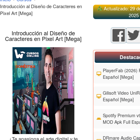
Introducción al Diseño de Caracteres en
Actualizado: 29 d
Pixel Art [Mega]
2025
Introducción al Diseño de
Caracteres en Pixel Art [Mega]
Destaca
PlayerFab (2026) F
Español [Mega]
Gilisoft Video UniR
Español [Mega]
Spotify Premium v
MOD Apk Full Esp
DRmare Audio Cap
¿Te apasiona el arte digital y te