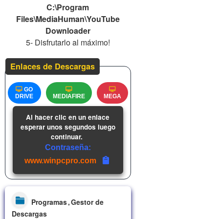
C:\Program
Files\MediaHuman\YouTube
Downloader
5- Disfrutarlo al máximo!
Enlaces de Descargas
GO
DRIVE
MEDIAFIRE
MEGA
Al hacer clic en un enlace
esperar unos segundos luego
continuar.
Contraseña:
www.winpcpro.com
Programas
Gestor de
Descargas