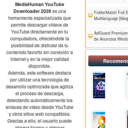
MediaHuman YouTube
Downloader 2026
es una
FolderMatch Full 
herramienta especializada que
Multilenguaje [Meg
permite descargar vídeos de
YouTube directamente en tu
AdGuard Premium 
computadora, ofreciéndote la
de Anuncios Wind
posibilidad de disfrutar de tu
contenido favorito sin conexión a
internet y en la mejor calidad
Recomen
disponible.
Además, este software destaca
por utilizar una tecnología de
desarrollo optimizada que agiliza
el proceso de descarga,
detectando automáticamente los
enlaces de vídeo desde YouTube
y otros sitios web compatibles.
Gracias a ello, el usuario puede
ahorrar tiempo y obtener