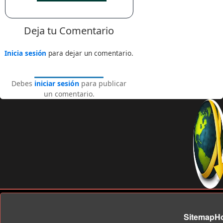
Deja tu Comentario
Inicia sesión
para dejar un comentario.
Debes
iniciar sesión
para publicar
un comentario.
Sitemap
H