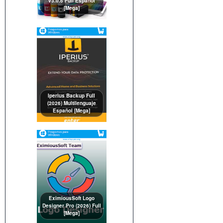
v3.0.6 Full Español
[Mega]
Iperius Backup Full
(2026) Multilenguaje
Español [Mega]
EximiousSoft Logo
Designer Pro (2026) Full
[Mega]