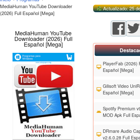
MediaHuman YouTube Downloader
Actualizado: 25 d
(2026) Full Español [Mega]
MediaHuman YouTube
Downloader (2026) Full
Español [Mega]
Destaca
PlayerFab (2026) F
Español [Mega]
Gilisoft Video UniR
Español [Mega]
Spotify Premium v
MOD Apk Full Esp
DRmare Audio Cap
v2.6.0.28 Full Esp