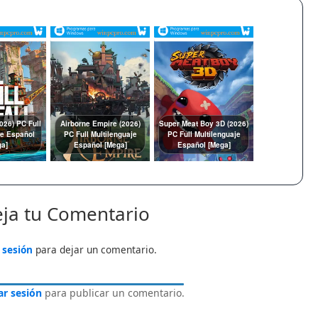
2026) PC Full
Airborne Empire (2026)
Super Meat Boy 3D (2026)
je Español
PC Full Multilenguaje
PC Full Multilenguaje
ga]
Español [Mega]
Español [Mega]
ja tu Comentario
a sesión
para dejar un comentario.
iar sesión
para publicar un comentario.