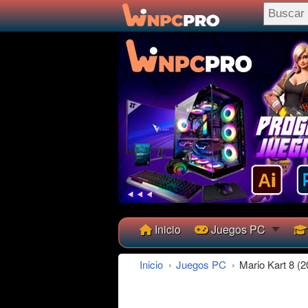
Inicio
Juegos PC
Inicio
›
Juegos PC
›
Mario Kart 8 (