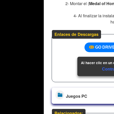
2- Montar el (
Medal of Hon
4- Al finalizar la inst
h
Enlaces de Descargas
GO DRIV
Al hacer clic en un
Contr
Juegos PC
Relacionados: