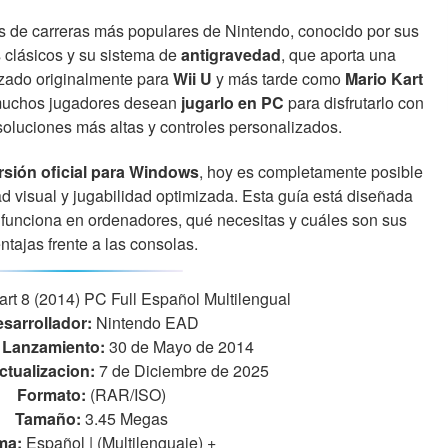
s de carreras más populares de Nintendo, conocido por sus
s clásicos y su sistema de
antigravedad
, que aporta una
nzado originalmente para
Wii U
y más tarde como
Mario Kart
muchos jugadores desean
jugarlo en PC
para disfrutarlo con
soluciones más altas y controles personalizados.
ersión oficial para Windows
, hoy es completamente posible
ad visual y jugabilidad optimizada. Esta guía está diseñada
funciona en ordenadores, qué necesitas y cuáles son sus
ntajas frente a las consolas.
rt 8 (2014) PC Full Español Multilengual
sarrollador:
Nintendo EAD
 Lanzamiento:
30 de Mayo de 2014
ctualizacion:
7 de Diciembre de 2025
Formato:
(RAR/ISO)
Tamaño:
3.45 Megas
ma:
Español | (Multilenguaje)
+