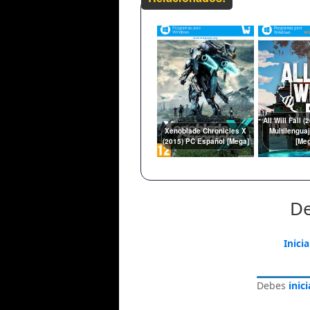
All Will Fall (
Xenoblade Chronicles X
Multilengua
(2015) PC Español [Mega]
[Me
De
Inici
Debes
inic