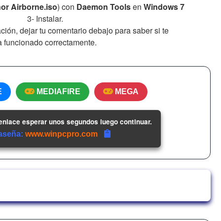
or Airborne.iso
) con
Daemon Tools
en
Windows 7
3- Instalar.
alación, dejar tu comentario debajo para saber si te
a funcionado correctamente.
E
MEDIAFIRE
MEGA
 enlace esperar unos segundos luego continuar.
aseña:
www.winpcpro.com