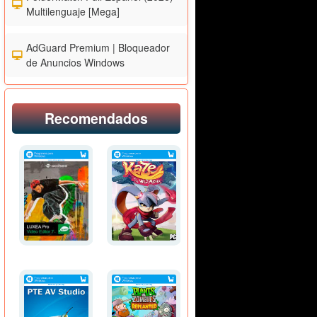
Multilenguaje [Mega]
AdGuard Premium | Bloqueador
de Anuncios Windows
Recomendados