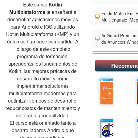
Este Curso
Kotlin
Multiplataforma
te enseñará a
FolderMatch Full 
desarrollar aplicaciones móviles
Multilenguaje [Meg
para Android e iOS utilizando
Kotlin Multiplataforma (KMP) y un
AdGuard Premium 
único código base compartido. A
de Anuncios Wind
lo largo de este completo
programa de formación,
aprenderás los fundamentos de
Recomen
Kotlin, las mejores prácticas de
desarrollo móvil y cómo
implementar soluciones
multiplataforma modernas para
optimizar tiempos de desarrollo,
reducir costos de mantenimiento y
mejorar la productividad.
El curso está orientado tanto a
desarrolladores Android que
desean expandir sus