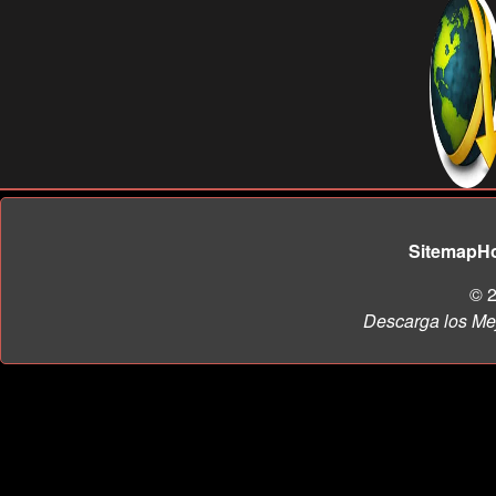
Sitemap
H
© 2
Descarga los Me