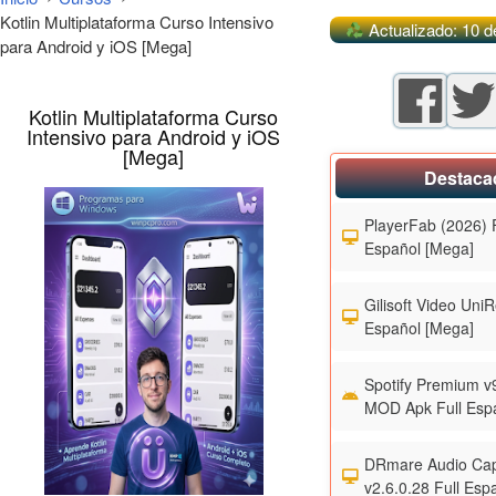
Kotlin Multiplataforma Curso Intensivo
Actualizado: 10 d
para Android y iOS [Mega]
Kotlin Multiplataforma Curso
Intensivo para Android y iOS
[Mega]
Destaca
PlayerFab (2026) F
Español [Mega]
Gilisoft Video UniR
Español [Mega]
Spotify Premium v
MOD Apk Full Esp
DRmare Audio Cap
v2.6.0.28 Full Esp