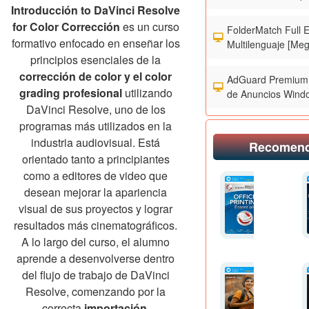
Introducción to DaVinci Resolve
for Color Corrección
es un curso
FolderMatch Full 
formativo enfocado en enseñar los
Multilenguaje [Meg
principios esenciales de la
corrección de color y el color
AdGuard Premium 
grading profesional
utilizando
de Anuncios Wind
DaVinci Resolve, uno de los
programas más utilizados en la
industria audiovisual. Está
Recomen
orientado tanto a principiantes
como a editores de video que
desean mejorar la apariencia
visual de sus proyectos y lograr
resultados más cinematográficos.
A lo largo del curso, el alumno
aprende a desenvolverse dentro
del flujo de trabajo de DaVinci
Resolve, comenzando por la
correcta
importación,