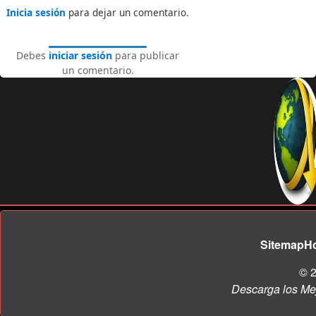
Inicia sesión
para dejar un comentario.
Debes
iniciar sesión
para publicar
un comentario.
Sitemap
H
© 2
Descarga los Me