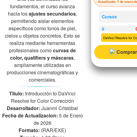
Actualizado: 7 de enero d
fundamentos, el curso avanza
hacia los
ajustes secundarios
,
Cursos
permitiendo aislar elementos
específicos como tonos de piel,
0
cielos u objetos concretos. Esto se
DaVinci Resolve for Co
realiza mediante herramientas
profesionales como
curvas de
Comprar
color, qualifiers y máscaras
,
ampliamente utilizadas en
producciones cinematográficas y
comerciales.
Título:
Introducción to DaVinci
Resolve for Color Corrección
Desarrollador:
Juanmi Cristóbal
Fecha de Actualizacion:
5 de Enero
de 2026
Formato:
(RAR/EXE)