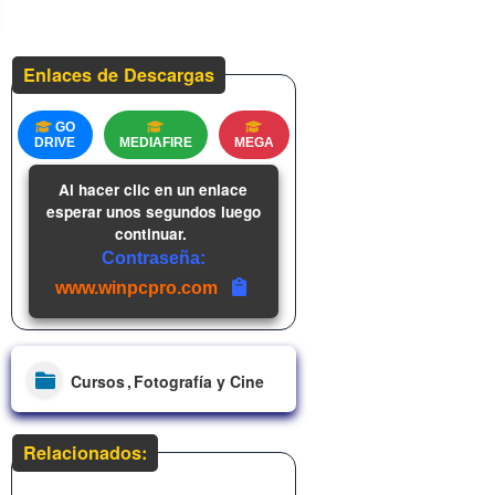
Enlaces de Descargas
GO
DRIVE
MEDIAFIRE
MEGA
Al hacer clic en un enlace
esperar unos segundos luego
continuar.
Contraseña:
www.winpcpro.com
Cursos
Fotografía y Cine
Relacionados: