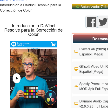
Introducción a DaVinci Resolve para la
Actualizado: 7 de
Corrección de Color
Introducción a DaVinci
Resolve para la Corrección de
Color
Destaca
PlayerFab (2026) F
Español [Mega]
Gilisoft Video UniR
Español [Mega]
Spotify Premium v
MOD Apk Full Esp
DRmare Audio Cap
v2.6.0.28 Full Esp