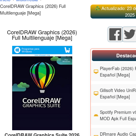
CorelDRAW Graphics (2026) Full
Actualizado: 23 d
Multilenguaje [Mega]
2025
CorelDRAW Graphics (2026)
Full Multilenguaje [Mega]
Destaca
PlayerFab (2026) F
Español [Mega]
Gilisoft Video UniR
Español [Mega]
Spotify Premium v
MOD Apk Full Esp
DRmare Audio Cap
CorelDRAW Graphics Suite 2026