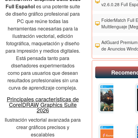
v2.6.0.28 Full Esp
Full Español
es una potente suite
de diseño gráfico profesional para
FolderMatch Full 
PC que reúne todas las
Multilenguaje [Meg
herramientas necesarias para la
ilustración vectorial, edición
AdGuard Premium 
fotográfica, maquetación y diseño
de Anuncios Wind
para impresión y medios digitales.
Está pensada tanto para
diseñadores experimentados
Recomen
como para usuarios que desean
resultados profesionales sin una
curva de aprendizaje compleja.
Principales características de
CorelDRAW Graphics Suite
2026
Ilustración vectorial avanzada para
crear gráficos precisos y
escalables