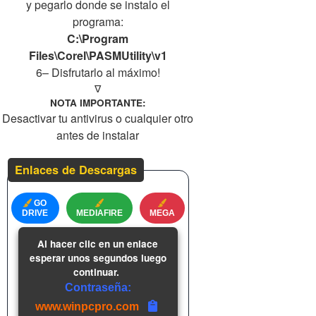
y pegarlo donde se instalo el
programa:
C:\Program
Files\Corel\PASMUtility\v1
6– Disfrutarlo al máximo!
∇
NOTA IMPORTANTE:
Desactivar tu antivirus o cualquier otro
antes de instalar
Enlaces de Descargas
GO
DRIVE
MEDIAFIRE
MEGA
Al hacer clic en un enlace
esperar unos segundos luego
continuar.
Contraseña:
www.winpcpro.com