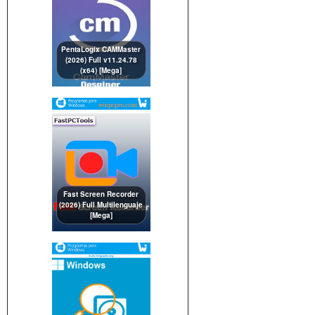
PentaLogix CAMMaster
(2026) Full v11.24.78
(x64) [Mega]
Fast Screen Recorder
(2026) Full Multilenguaje
[Mega]