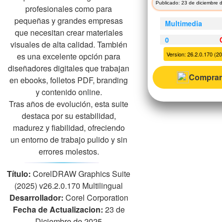
Publicado: 23 de diciembre 
profesionales como para
pequeñas y grandes empresas
Multimedia
que necesitan crear materiales
0
visuales de alta calidad. También
Version: 26.2.0.170 (20
es una excelente opción para
diseñadores digitales que trabajan
Comprar
en ebooks, folletos PDF, branding
y contenido online.
Tras años de evolución, esta suite
destaca por su estabilidad,
madurez y fiabilidad, ofreciendo
un entorno de trabajo pulido y sin
errores molestos.
Título:
CorelDRAW Graphics Suite
(2025) v26.2.0.170 Multilingual
Desarrollador:
Corel Corporation
Fecha de Actualizacion:
23 de
Diciembre de 2025