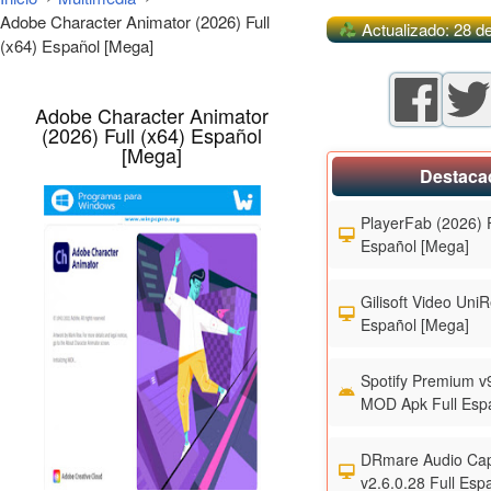
Adobe Character Animator (2026) Full
Actualizado: 28 d
(x64) Español [Mega]
Adobe Character Animator
(2026) Full (x64) Español
[Mega]
Destaca
PlayerFab (2026) F
Español [Mega]
Gilisoft Video UniR
Español [Mega]
Spotify Premium v
MOD Apk Full Esp
DRmare Audio Cap
v2.6.0.28 Full Esp