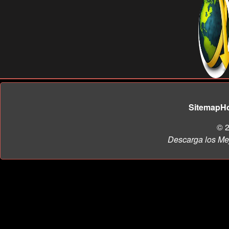
Sitemap
H
© 2
Descarga los Me