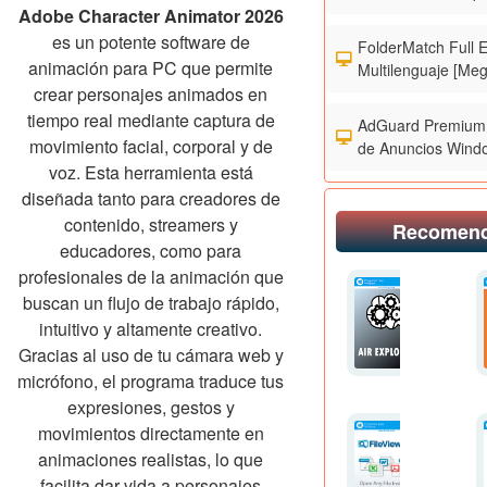
Adobe Character Animator 2026
es un potente software de
FolderMatch Full 
animación para PC que permite
Multilenguaje [Meg
crear personajes animados en
tiempo real mediante captura de
AdGuard Premium 
movimiento facial, corporal y de
de Anuncios Wind
voz. Esta herramienta está
diseñada tanto para creadores de
contenido, streamers y
Recomen
educadores, como para
profesionales de la animación que
buscan un flujo de trabajo rápido,
intuitivo y altamente creativo.
Gracias al uso de tu cámara web y
micrófono, el programa traduce tus
expresiones, gestos y
movimientos directamente en
animaciones realistas, lo que
facilita dar vida a personajes