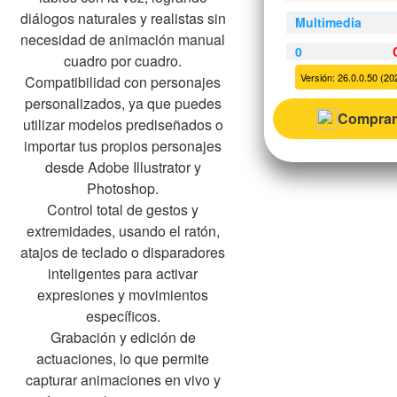
diálogos naturales y realistas sin
Multimedia
necesidad de animación manual
0
cuadro por cuadro.
Versión: 26.0.0.50 (202
Compatibilidad con personajes
personalizados, ya que puedes
Comprar
utilizar modelos prediseñados o
importar tus propios personajes
desde Adobe Illustrator y
Photoshop.
Control total de gestos y
extremidades, usando el ratón,
atajos de teclado o disparadores
inteligentes para activar
expresiones y movimientos
específicos.
Grabación y edición de
actuaciones, lo que permite
capturar animaciones en vivo y