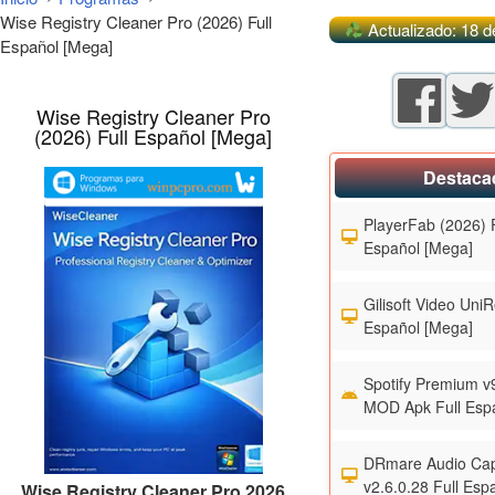
Wise Registry Cleaner Pro (2026) Full
Actualizado: 18 d
Español [Mega]
Wise Registry Cleaner Pro
(2026) Full Español [Mega]
Destaca
PlayerFab (2026) F
Español [Mega]
Gilisoft Video UniR
Español [Mega]
Spotify Premium v
MOD Apk Full Esp
DRmare Audio Cap
v2.6.0.28 Full Esp
Wise Registry Cleaner Pro 2026