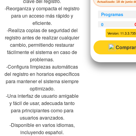
clave del registro.
Actualizado: 18 de junio 
-Reorganiza y compacta el registro
Programas
para un acceso más rápido y
eficiente.
0
-Realiza copias de seguridad del
Version: 11.3.3.735 
registro antes de realizar cualquier
cambio, permitiendo restaurar
Comprar
fácilmente el sistema en caso de
problemas.
-Configura limpiezas automáticas
del registro en horarios específicos
para mantener el sistema siempre
optimizado.
-Una interfaz de usuario amigable
y fácil de usar, adecuada tanto
para principiantes como para
usuarios avanzados.
-Disponible en varios idiomas,
incluyendo español.