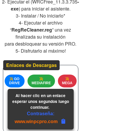
2- Ejecutar el (WRCFree_11.3.3.735
-
exe
) para iniciar el asistente.
3- Instalar / No iniciarlo*
4- Ejecutar el archivo
“
RegReCleaner.reg
” una vez
finalizada su instalación
para desbloquear su versión PRO.
5- Disfrutarlo al máximo!
Enlaces de Descargas
GO
DRIVE
MEDIAFIRE
MEGA
Al hacer clic en un enlace
esperar unos segundos luego
continuar.
Contraseña:
www.winpcpro.com