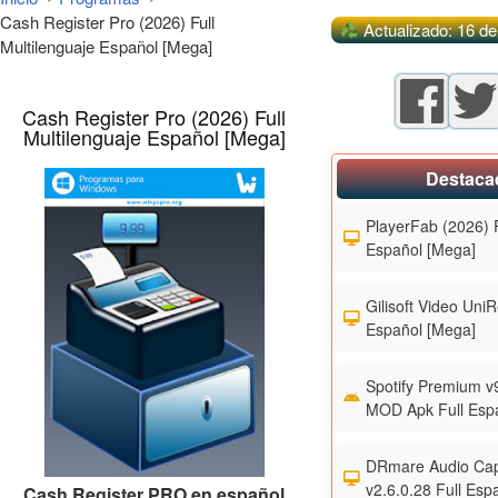
Cash Register Pro (2026) Full
Actualizado: 16 d
Multilenguaje Español [Mega]
Cash Register Pro (2026) Full
Multilenguaje Español [Mega]
Destaca
PlayerFab (2026) F
Español [Mega]
Gilisoft Video UniR
Español [Mega]
Spotify Premium v
MOD Apk Full Esp
DRmare Audio Cap
v2.6.0.28 Full Esp
Cash Register PRO en español