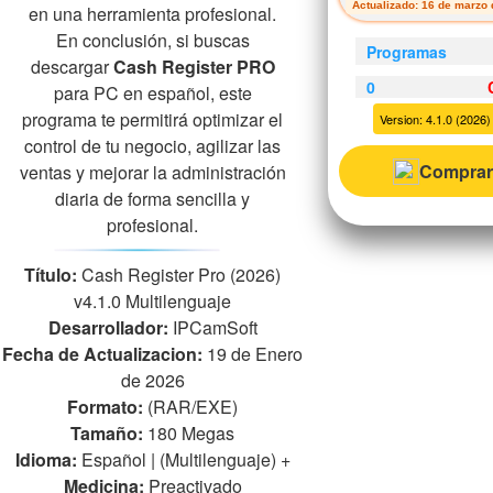
Actualizado: 16 de marzo 
en una herramienta profesional.
En conclusión, si buscas
Programas
descargar
Cash Register PRO
0
para PC en español, este
programa te permitirá optimizar el
Version: 4.1.0 (2026)
control de tu negocio, agilizar las
Comprar
ventas y mejorar la administración
diaria de forma sencilla y
profesional.
Título:
Cash Register Pro (2026)
v4.1.0 Multilenguaje
Desarrollador:
IPCamSoft
Fecha de Actualizacion:
19 de Enero
de 2026
Formato:
(RAR/EXE)
Tamaño:
180 Megas
Idioma:
Español | (Multilenguaje)
+
Medicina:
Preactivado