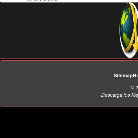
Sitemap
H
© 2
Descarga los Me