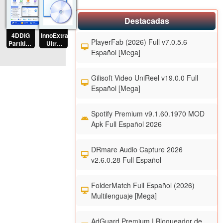
Destacadas
4DDiG
InnoExtractor
PlayerFab (2026) Full v7.0.5.6
Partition
Ultra
Manager
2026
Español [Mega]
2026
v11.5.0.171
Full
Full
Español
Español
Gilisoft Video UniReel v19.0.0 Full
[Mega]
[Mega]
Español [Mega]
Spotify Premium v9.1.60.1970 MOD
Apk Full Español 2026
DRmare Audio Capture 2026
v2.6.0.28 Full Español
FolderMatch Full Español (2026)
Multilenguaje [Mega]
AdGuard Premium | Bloqueador de