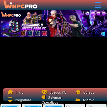
Cursos
Inicio
Juegos PC
Sistemas
Programas
Android
Operativos