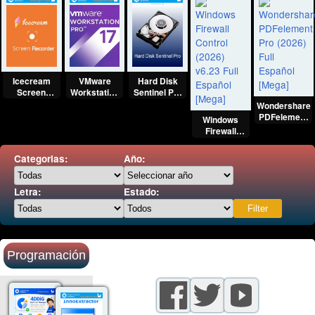
Icecream
VMware
Hard Disk
Screen
Workstation
Sentinel Pro
Recorder
Pro 25H2
(2026) Full
Wondershare
Pro (2026)
(2026) Full
Español
PDFelement
Windows
Full Español
Español
[Mega]
Pro (2026)
Firewall
[Mega]
[Mega]
Full Español
Control
[Mega]
(2026) v6.23
Categorias:
Año:
Full Español
[Mega]
Letra:
Estado:
Programación