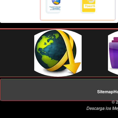
Sitemap
H
© 2
Descarga los Me