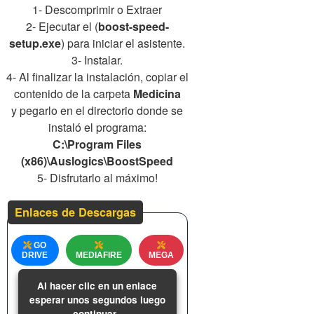
1- Descomprimir o Extraer
2- Ejecutar el (
boost-speed-
setup.exe
) para iniciar el asistente.
3- Instalar.
4- Al finalizar la instalación, copiar el
contenido de la carpeta
Medicina
y pegarlo en el directorio donde se
instaló el programa:
C:\Program Files
(x86)\Auslogics\BoostSpeed
5- Disfrutarlo al máximo!
Enlaces de Descargas
GO
DRIVE
MEDIAFIRE
MEGA
Al hacer clic en un enlace
esperar unos segundos luego
continuar.