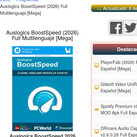
Auslogics BoostSpeed (2026) Full
Actualizado: 8 de
Multilenguaje [Mega]
Auslogics BoostSpeed (2026)
Full Multilenguaje [Mega]
Destaca
PlayerFab (2026) F
Español [Mega]
Gilisoft Video UniR
Español [Mega]
Spotify Premium v
MOD Apk Full Esp
DRmare Audio Cap
v2.6.0.28 Full Esp
Auslogics BoostSpeed 2026