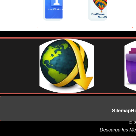
Sitemap
H
© 2
Descarga los Me