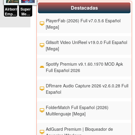
Destacadas
Airborne
Super
Empire
Meat
(2026)
Boy
PlayerFab (2026) Full v7.0.5.6 Español
PC
3D
[Mega]
Full
(2026)
Multilenguaje
PC
Español
Full
Gilisoft Video UniReel v19.0.0 Full Español
[Mega]
Multilenguaje
Español
[Mega]
[Mega]
Spotify Premium v9.1.60.1970 MOD Apk
Full Español 2026
DRmare Audio Capture 2026 v2.6.0.28 Full
Español
FolderMatch Full Español (2026)
Multilenguaje [Mega]
AdGuard Premium | Bloqueador de