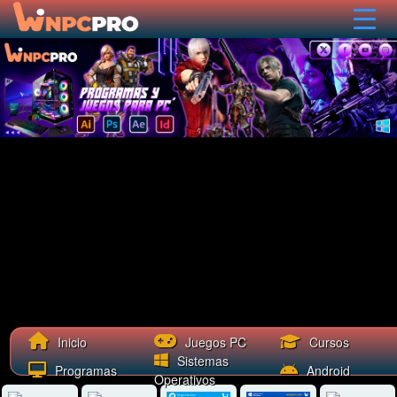
Cursos
Inicio
Juegos PC
Sistemas
Programas
Android
Operativos