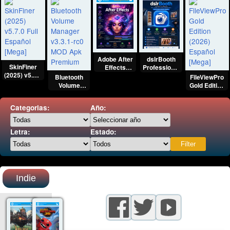
Adobe After
dslrBooth
SkinFiner
Effects
Professional
(2025) v5.7.0
(2026) (x64)
(2026) Full
Bluetooth
FileViewPro
Full Español
Full
Español
Volume
Gold Edition
[Mega]
Multilenguaje
[Mega]
Manager
(2026)
[Mega]
v3.3.1-rc0
Español
Categorias:
Año:
MOD Apk
[Mega]
Premium
Letra:
Estado:
Indie