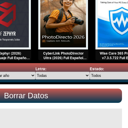
ephyr (2026)
CyberLink PhotoDirector
Wise Care 365 Pr
uaje Full Español
Ultra (2026) Full Español
v7.3.5.722 Full 
[Mega]
[Mega]
[Mega]
Letra:
Estado:
Borrar Datos