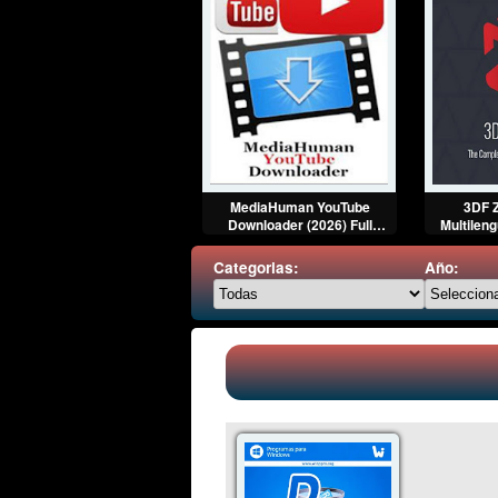
oodSync Enterprise (2026)
MediaHuman YouTube
3DF Z
Full Español [Mega]
Downloader (2026) Full
Multileng
Español [Mega]
Categorias:
Año: