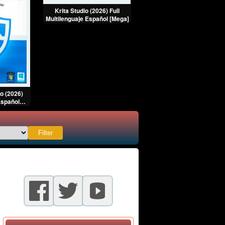
Krita Studio (2026) Full
Adobe Acrobat XI PRO 11
Multilenguaje Español [Mega]
Multilenguaje Full Español
[Mega]
o (2026)
Español