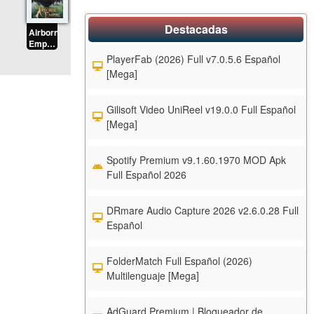
Destacadas
Airborne
Empire
(2026)
PlayerFab (2026) Full v7.0.5.6 Español
PC
[Mega]
Full
Multilenguaje
Español
Gilisoft Video UniReel v19.0.0 Full Español
[Mega]
[Mega]
Spotify Premium v9.1.60.1970 MOD Apk
Full Español 2026
DRmare Audio Capture 2026 v2.6.0.28 Full
Español
FolderMatch Full Español (2026)
Multilenguaje [Mega]
AdGuard Premium | Bloqueador de