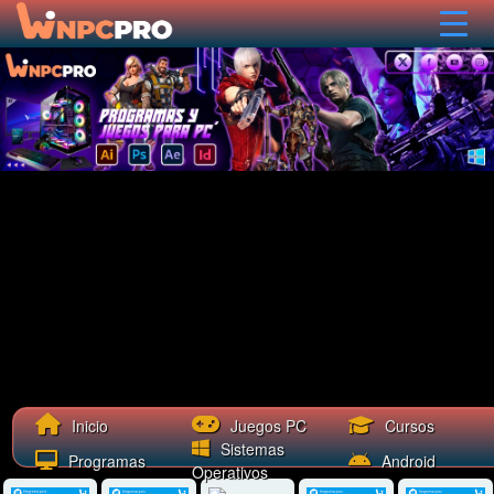
Cursos
Inicio
Juegos PC
Sistemas
Programas
Android
Operativos