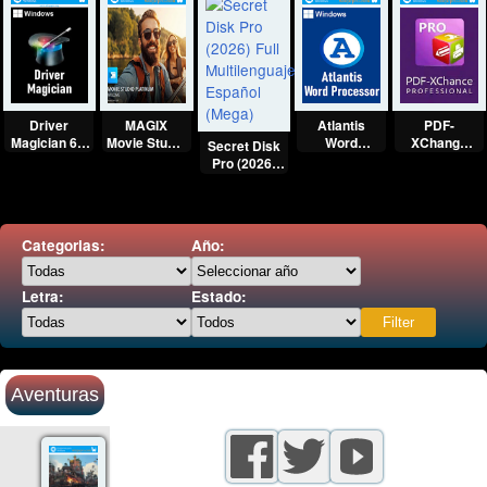
Driver
MAGIX
Atlantis
PDF-
Magician 6.1
Movie Studio
Word
XChange
Secret Disk
(2026) Full
2025
Processor
Editor Plus
Pro (2026)
Multilenguaje
Platinum Full
(2026) Full
(2026) Full
Full
Español
Español
Multilenguaje
Español
Multilenguaje
[Mega]
[Mega]
[Mega]
[Mega]
Español
(Mega)
Categorias:
Año:
Letra:
Estado:
Aventuras