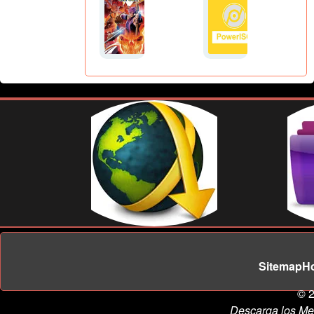
Sitemap
H
© 2
Descarga los Me