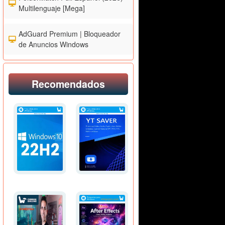
Multilenguaje [Mega]
AdGuard Premium | Bloqueador
de Anuncios Windows
Recomendados