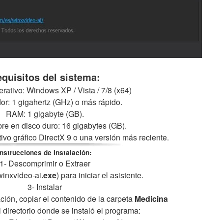
quisitos del sistema:
rativo: Windows XP / Vista / 7/8 (x64)
r: 1 gigahertz (GHz) o más rápido.
RAM: 1 gigabyte (GB).
bre en disco duro: 16 gigabytes (GB).
itivo gráfico DirectX 9 o una versión más reciente.
Instrucciones de Instalación:
1- Descomprimir o Extraer
(winxvideo-ai
.exe
) para iniciar el asistente.
3- Instalar
alación, copiar el contenido de la carpeta
Medicina
l directorio donde se instaló el programa: