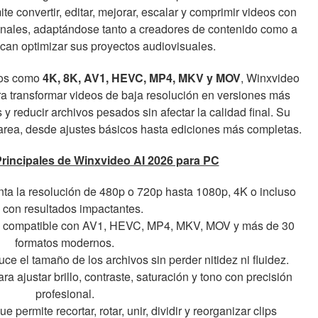
te convertir, editar, mejorar, escalar y comprimir videos con
onales, adaptándose tanto a creadores de contenido como a
can optimizar sus proyectos audiovisuales.
nos como
4K, 8K, AV1, HEVC, MP4, MKV y MOV
, Winxvideo
a transformar videos de baja resolución en versiones más
s y reducir archivos pesados sin afectar la calidad final. Su
er tarea, desde ajustes básicos hasta ediciones más completas.
Principales de Winxvideo AI 2026 para PC
a la resolución de 480p o 720p hasta 1080p, 4K o incluso
 con resultados impactantes.
da compatible con AV1, HEVC, MP4, MKV, MOV y más de 30
formatos modernos.
e el tamaño de los archivos sin perder nitidez ni fluidez.
a ajustar brillo, contraste, saturación y tono con precisión
profesional.
e permite recortar, rotar, unir, dividir y reorganizar clips