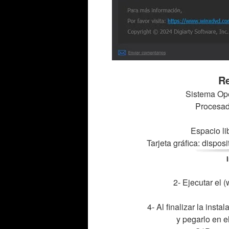
Re
Sistema Ope
Procesado
Espacio li
Tarjeta gráfica: dispos
2- Ejecutar el 
4- Al finalizar la inst
y pegarlo en e