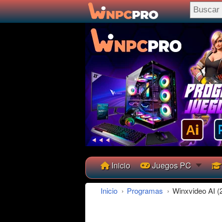
Inicio
Juegos PC
Inicio
›
Programas
›
Winxvideo AI (2