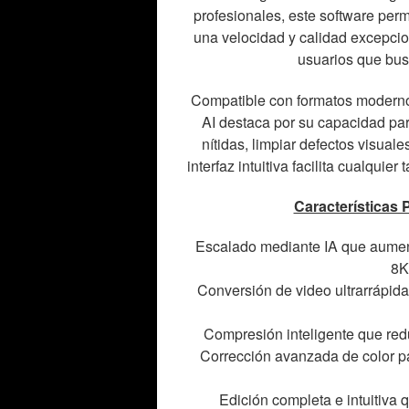
profesionales, este software permi
una velocidad y calidad excepci
usuarios que bus
Compatible con formatos moder
AI destaca por su capacidad par
nítidas, limpiar defectos visuale
interfaz intuitiva facilita cualqui
Características 
Escalado mediante IA que aument
8K
Conversión de video ultrarrápi
Compresión inteligente que reduc
Corrección avanzada de color par
Edición completa e intuitiva qu