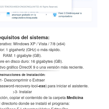
quisitos del sistema:
rativo: Windows XP / Vista / 7/8 (x64)
r: 1 gigahertz (GHz) o más rápido.
RAM: 1 gigabyte (GB).
bre en disco duro: 16 gigabytes (GB).
itivo gráfico DirectX 9 o una versión más reciente.
Instrucciones de Instalación:
1- Descomprimir o Extraer
password-recovery-tool
-exe
) para iniciar el asistente.
>3- Instalar
alación, copiar el contenido de la carpeta
Medicina
l directorio donde se instaló el programa: