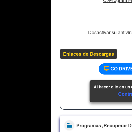
C:\Program Fi
Desactivar su antivir
Enlaces de Descargas
GO DRIV
Al hacer clic en un
Contr
Programas
Recuperar D