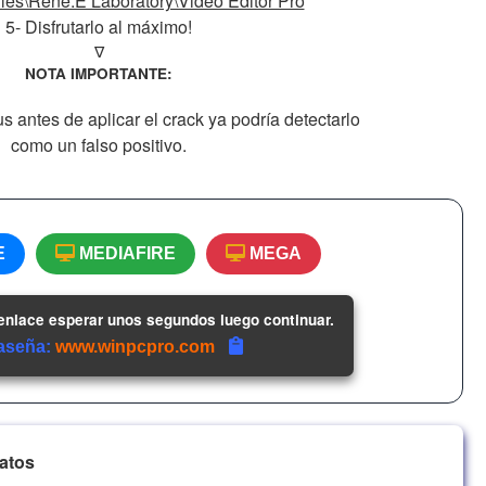
les\Rene.E Laboratory\Video Editor Pro
5- Disfrutarlo al máximo!
∇
NOTA IMPORTANTE:
us antes de aplicar el crack ya podría detectarlo
como un falso positivo.
E
MEDIAFIRE
MEGA
 enlace esperar unos segundos luego continuar.
aseña:
www.winpcpro.com
atos