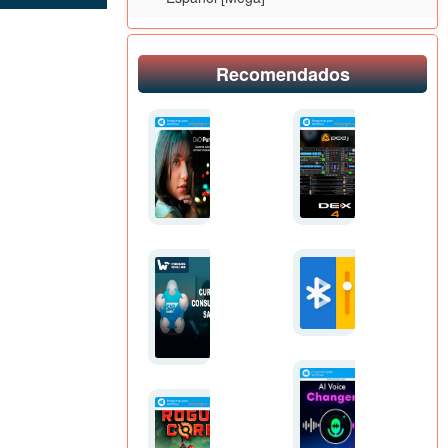
(2025)
(x64)
x64
Full
Español
Español
[Mega]
[Mega]
Recomendados