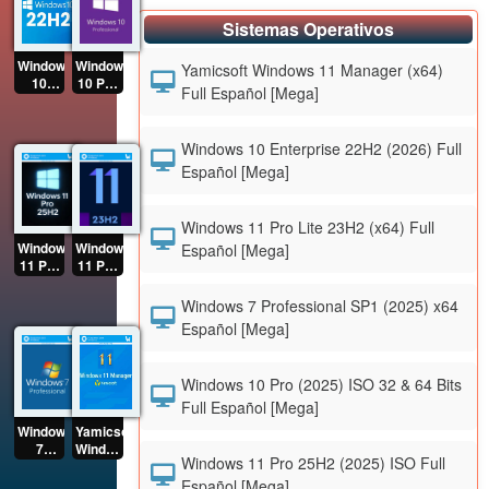
Sistemas Operativos
Windows
Windows
Yamicsoft Windows 11 Manager (x64)
10
10 Pro
Full Español [Mega]
Enterprise
(2025)
22H2
ISO 32
(2026)
& 64
Windows 10 Enterprise 22H2 (2026) Full
Full
Bits
Español [Mega]
Español
Full
[Mega]
Español
[Mega]
Windows 11 Pro Lite 23H2 (x64) Full
Windows
Windows
Español [Mega]
11 Pro
11 Pro
25H2
Lite
(2025)
23H2
Windows 7 Professional SP1 (2025) x64
ISO
(x64)
Español [Mega]
Full
Full
Español
Español
[Mega]
[Mega]
Windows 10 Pro (2025) ISO 32 & 64 Bits
Full Español [Mega]
Windows
Yamicsoft
7
Windows
Windows 11 Pro 25H2 (2025) ISO Full
Professional
11
SP1
Manager
Español [Mega]