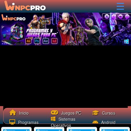
Cursos
Inicio
Juegos PC
Sistemas
Programas
Android
Operativos