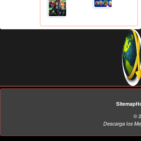
Sitemap
H
© 2
Descarga los Me