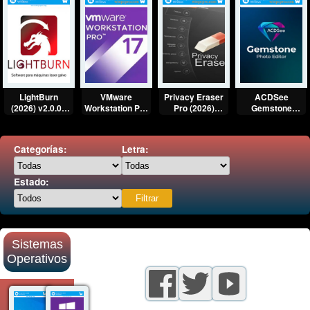
LightBurn
VMware
Privacy Eraser
ACDSee
(2026) v2.0.02
Workstation Pro
Pro (2026)
Gemstone
Full
25H2 (2026) Full
v6.7.2 Full
Photo Editor
Multilenguaje
Español [Mega]
Español [Mega]
2026 Full
[Mega]
Multilenguaje
Categorías:
Letra:
[Mega]
Estado:
Sistemas
Operativos