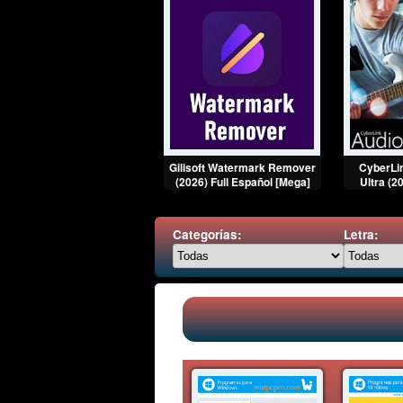
ACDSee Luxea Pro Video
Gilisoft Watermark Remover
CyberLin
Editor (2026) Full
(2026) Full Español [Mega]
Ultra (2
Multilenguaje
Categorías:
Letra: