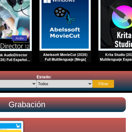
Abelssoft MovieCut (2026)
Krita Studio (20
k AudioDirector
Full Multilenguaje [Mega]
Multilenguaje Espa
026) Full Español
[Mega]
Estado:
Grabación