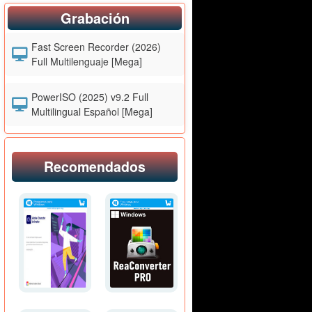
Grabación
Fast Screen Recorder (2026)
Full Multilenguaje [Mega]
PowerISO (2025) v9.2 Full
Multilingual Español [Mega]
Recomendados