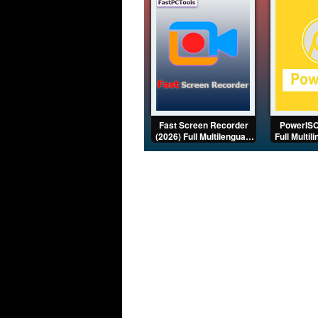
Fast Screen Recorder
PowerISO
(2026) Full Multilenguaje
Full Multil
[Mega]
[