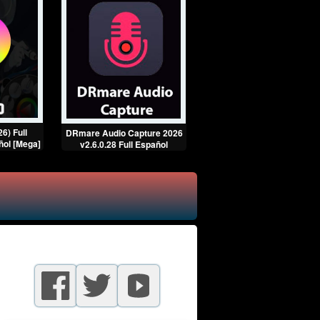
26) Full
DRmare Audio Capture 2026
Vectric Aspire Pro (2026)
ñol [Mega]
v2.6.0.28 Full Español
Multilenguaje Español [Meg