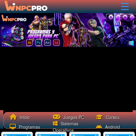
Cursos
Inicio
Juegos PC
Sistemas
Programas
Android
Operativos