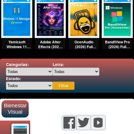
Yamicsoft
BandiView Pro
Adobe After
OcenAudio
Windows 11
(2026) Full
Effects (2026)
(2026) Full
Manager (x64)
Multilenguaje
(x64) Full
Multilenguaje
Full Español
Español [Mega]
Multilenguaje
Español [Mega]
[Mega]
[Mega]
Categorías:
Letra:
Estado:
Bienestar
Visual