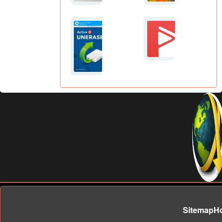
Sitemap
H