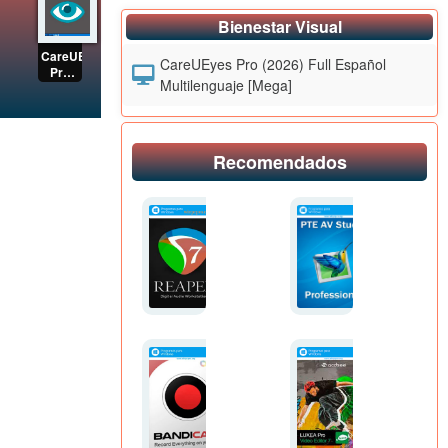
Bienestar Visual
CareUEyes
CareUEyes Pro (2026) Full Español
Pro
Multilenguaje [Mega]
(2026)
Full
Español
Multilenguaje
[Mega]
Recomendados